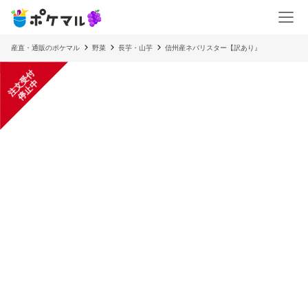
産直・通販のポケマル
野菜
長芋・山芋
信州産ネバリスター【訳あり』
注
文
受
付
停
止
中