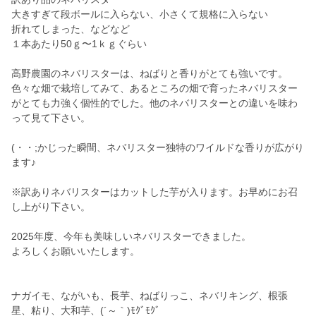
大きすぎて段ボールに入らない、小さくて規格に入らない
折れてしまった、などなど
１本あたり50ｇ〜1ｋｇぐらい
高野農園のネバリスターは、ねばりと香りがとても強いです。
色々な畑で栽培してみて、あるところの畑で育ったネバリスター
がとても力強く個性的でした。他のネバリスターとの違いを味わ
って見て下さい。
(・・;かじった瞬間、ネバリスター独特のワイルドな香りが広がり
ます♪
※訳ありネバリスターはカットした芋が入ります。お早めにお召
し上がり下さい。
2025年度、今年も美味しいネバリスターできました。
よろしくお願いいたします。
ナガイモ、ながいも、長芋、ねばりっこ、ネバリキング、根張
星、粘り、大和芋、(´～｀)ﾓｸﾞﾓｸﾞ