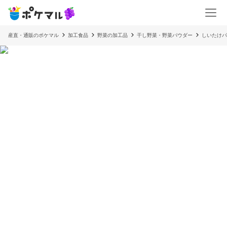
産直・通販のポケマル
加工食品
野菜の加工品
干し野菜・野菜パウダー
しいたけパ