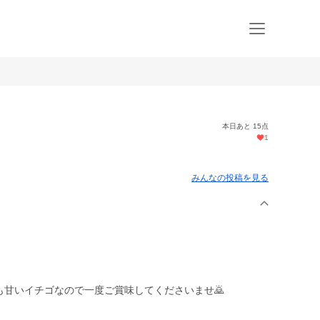
本日あと 15点
1
みんなの投稿を見る
も甘いイチゴなので一度ご賞味してくださいませ🙇