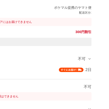
ポケマル提携のヤマト便
配送区分:
リアにはお届けできません
300円割引
不可
2日
不可
用はできません