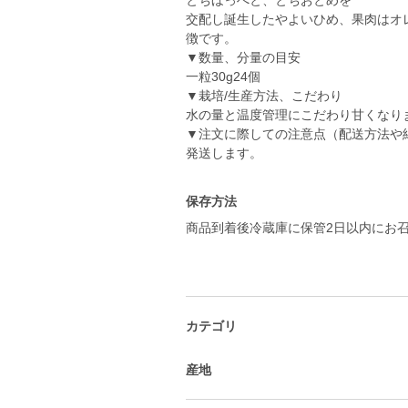
とちほっぺと、とちおとめを
交配し誕生したやよいひめ、果肉はオ
徴です。
▼数量、分量の目安
一粒30g24個
▼栽培/生産方法、こだわり
水の量と温度管理にこだわり甘くなり
▼注文に際しての注意点（配送方法
発送します。
保存方法
商品到着後冷蔵庫に保管2日以内にお
カテゴリ
産地