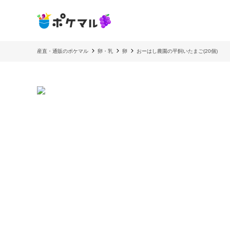
産直・通販のポケマル
卵・乳
卵
おーはし農園の平飼いたまご(20個)