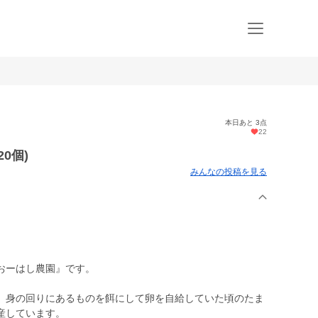
本日あと 3点
22
0個)
みんなの投稿を見る
おーはし農園』です。
、身の回りにあるものを餌にして卵を自給していた頃のたま
産しています。