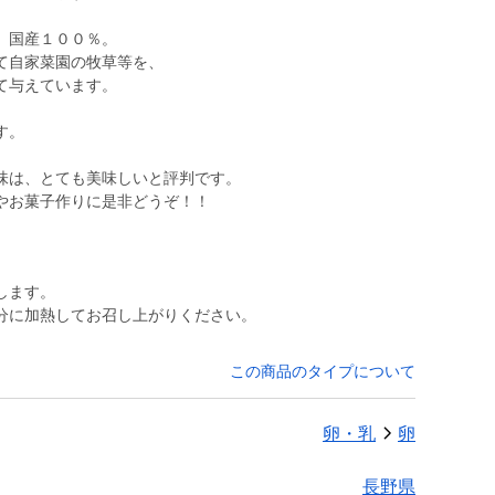
、国産１００％。
て自家菜園の牧草等を、
て与えています。
す。
味は、とても美味しいと評判です。
やお菓子作りに是非どうぞ！！
します。
分に加熱してお召し上がりください。
この商品のタイプについて
卵・乳
卵
長野県