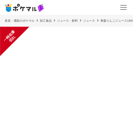
産直・通販のポケマル
加工食品
ジュース・飲料
ジュース
青森りんごジュース180m
一
在
庫
切
時
れ