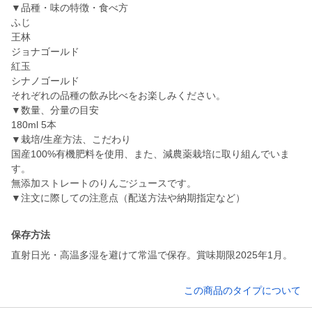
▼品種・味の特徴・食べ方
ふじ
王林
ジョナゴールド
紅玉
シナノゴールド
それぞれの品種の飲み比べをお楽しみください。
▼数量、分量の目安
180ml 5本
▼栽培/生産方法、こだわり
国産100%有機肥料を使用、また、減農薬栽培に取り組んでいま
す。
無添加ストレートのりんごジュースです。
▼注文に際しての注意点（配送方法や納期指定など）
保存方法
直射日光・高温多湿を避けて常温で保存。賞味期限2025年1月。
この商品のタイプについて