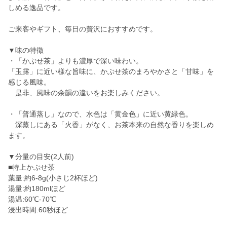
しめる逸品です。
ご来客やギフト、毎日の贅沢におすすめです。
▼味の特徴
・「かぶせ茶」よりも濃厚で深い味わい。
「玉露」に近い様な旨味に、かぶせ茶のまろやかさと「甘味」を
感じる風味。
是非、風味の余韻の違いをお楽しみください。
・「普通蒸し」なので、水色は「黄金色」に近い黄緑色。
深蒸しにある「火香」がなく、お茶本来の自然な香りを楽しめ
ます。
▼分量の目安(2人前)
■特上かぶせ茶
葉量:約6-8g(小さじ2杯ほど)
湯量:約180mlほど
湯温:60℃-70℃
浸出時間:60秒ほど