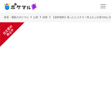
産直・通販のポケマル
お茶
緑茶
【送料無料】迷ったらコチラ！特上かぶせ茶100g【
注
文
受
付
停
止
中