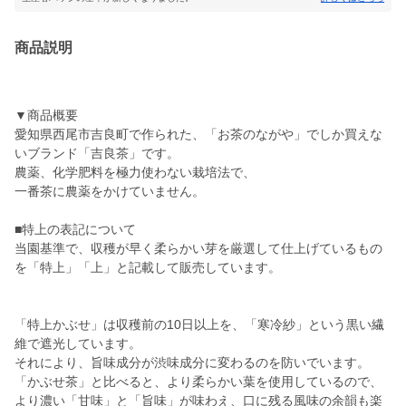
商品説明
▼商品概要
愛知県西尾市吉良町で作られた、「お茶のながや」でしか買えな
いブランド「吉良茶」です。
農薬、化学肥料を極力使わない栽培法で、
一番茶に農薬をかけていません。
■特上の表記について
当園基準で、収穫が早く柔らかい芽を厳選して仕上げているもの
を「特上」「上」と記載して販売しています。
「特上かぶせ」は収穫前の10日以上を、「寒冷紗」という黒い繊
維で遮光しています。
それにより、旨味成分が渋味成分に変わるのを防いでいます。
「かぶせ茶」と比べると、より柔らかい葉を使用しているので、
より濃い「甘味」と「旨味」が味わえ、口に残る風味の余韻も楽