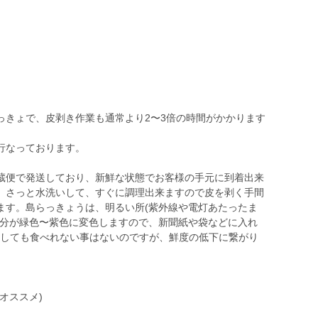
っきょで、皮剥き作業も通常より2〜3倍の時間がかかります
行なっております。
蔵便で発送しており、新鮮な状態でお客様の手元に到着出来
、さっと水洗いして、すぐに調理出来ますので皮を剥く手間
ます。島らっきょうは、明るい所(紫外線や電灯あたったま
部分が緑色〜紫色に変色しますので、新聞紙や袋などに入れ
)変色しても食べれない事はないのですが、鮮度の低下に繋がり
オススメ)