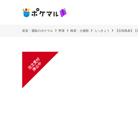
産直・通販のポケマル
野菜
根菜・土物類
らっきょう
【石垣島産】【
注
文
受
付
停
止
中