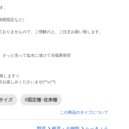
す。
納期指定など）
ておりませんので、ご理解の上、ご注文お願い致します。
、さっと洗って塩水に漬けて冷蔵庫保管
売致します☆
楽しみくださいませ(*^ω^*)
小サイズ
#固定種･在来種
この商品のタイプについて
野菜
根菜・土物類
らっきょう