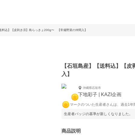
送料込】【皮剥き済】島らっきょ200g〜 【常備野菜の仲間入】
【石垣島産】【送料込】【皮剥
入】
沖縄県石垣市
下地彩子 | KAZI企画
マークのついた生産者さんは、過去1年
生産者バッジの基準が新しくなりました。
商品説明