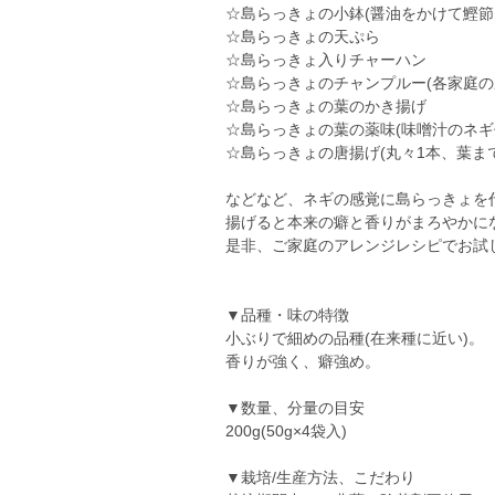
☆島らっきょの小鉢(醤油をかけて鰹節
☆島らっきょの天ぷら
☆島らっきょ入りチャーハン
☆島らっきょのチャンプルー(各家庭の
☆島らっきょの葉のかき揚げ
☆島らっきょの葉の薬味(味噌汁のネギ
☆島らっきょの唐揚げ(丸々1本、葉ま
などなど、ネギの感覚に島らっきょを
揚げると本来の癖と香りがまろやかに
是非、ご家庭のアレンジレシピでお試し
▼品種・味の特徴
小ぶりで細めの品種(在来種に近い)。
香りが強く、癖強め。
▼数量、分量の目安
200g(50g×4袋入)
▼栽培/生産方法、こだわり