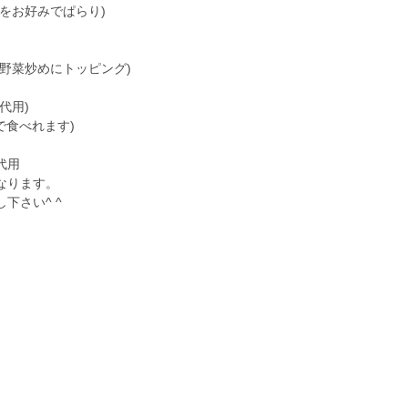
をお好みでぱらり)
野菜炒めにトッピング)
代用)
で食べれます)
代用
なります。
下さい^ ^