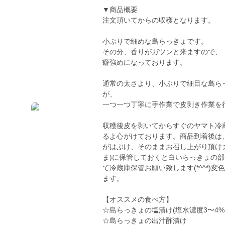
▼商品概要
注文頂いてからの収穫となります。
小ぶりで細めな島らっきょです。
その分、香りがガツンと来ますので、
癖強めになっております。
通常の太さより、小ぶりで細目な島ら
が、
一つ一つ丁寧に手作業で皮剥き作業を
収穫後皮を剥いてからすぐのヤマト冷
るよ心がけております。商品到着後は
がはぶけ、そのままお召し上がり頂け
ま)に保管しておくと白いらっきょの
て冷蔵庫保管お願い致します(*^^*
ます。
【オススメの食べ方】
☆島らっきょの塩漬け(塩水濃度3〜4%
☆島らっきょの出汁酢漬け