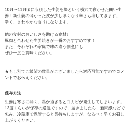
10月〜11月頃に収穫した生姜を壕という横穴で寝かせた囲い生
姜！新生姜の薄かった皮が少し厚くなり辛さも増してきます。
辛く、さわやかな香りになります。
他の食材のおいしさを助ける食材♪
豚肉と合わせた生姜焼きが一番のおすすめです！
また、それぞれの家庭で味の違う佃煮にも
ぜひ一度ご賞味ください。
★もし別でご希望の数量がございましたら対応可能ですのでコメ
ントでお伝えください。
保存方法
生姜は寒さに弱く、温か過ぎると白カビが発生してしまいます。
13度くらいが保存の適温ですので、届きましたら、新聞紙などで
包み、冷蔵庫で保管すると長持ちしますが、なるべく早くお召し
上がりください。