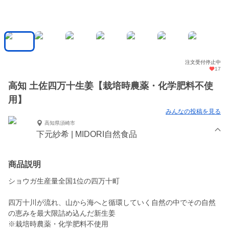
注文受付停止中
17
高知 土佐四万十生姜【栽培時農薬・化学肥料不使
用】
みんなの投稿を見る
高知県須崎市
下元紗希 | MIDORI自然食品
商品説明
ショウガ生産量全国1位の四万十町
四万十川が流れ、山から海へと循環していく自然の中でその自然
の恵みを最大限詰め込んだ新生姜
※栽培時農薬・化学肥料不使用