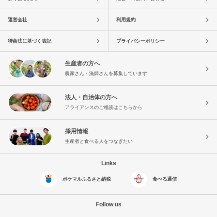
運営会社
利用規約
特商法に基づく表記
プライバシーポリシー
生産者の方へ
農家さん・漁師さんを募集しています!
法人・自治体の方へ
アライアンスのご相談はこちらから
採用情報
生産者と食べる人をつなぎたい
Links
ポケマルふるさと納税
食べる通信
Follow us