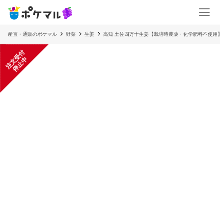
産直・通販のポケマル
野菜
生姜
高知 土佐四万十生姜【栽培時農薬・化学肥料不使用
注
文
受
付
停
止
中