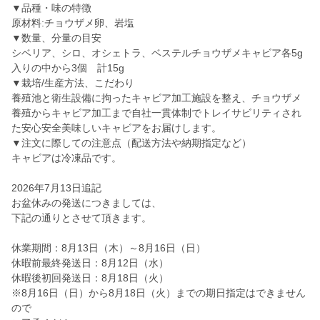
▼品種・味の特徴
原材料:チョウザメ卵、岩塩
▼数量、分量の目安
シベリア、シロ、オシェトラ、ベステルチョウザメキャビア各5g
入りの中から3個 計15g
▼栽培/生産方法、こだわり
養殖池と衛生設備に拘ったキャビア加工施設を整え、チョウザメ
養殖からキャビア加工まで自社一貫体制でトレイサビリティされ
た安心安全美味しいキャビアをお届けします。
▼注文に際しての注意点（配送方法や納期指定など）
キャビアは冷凍品です。
2026年7月13日追記
お盆休みの発送につきましては、
下記の通りとさせて頂きます。
休業期間：8月13日（木）～8月16日（日）
休暇前最終発送日：8月12日（水）
休暇後初回発送日：8月18日（火）
※8月16日（日）から8月18日（火）までの期日指定はできません
ので