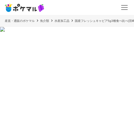
産直・通販のポケマル
魚介類
水産加工品
国産フレッシュキャビア5g3種食べ比べ(宮