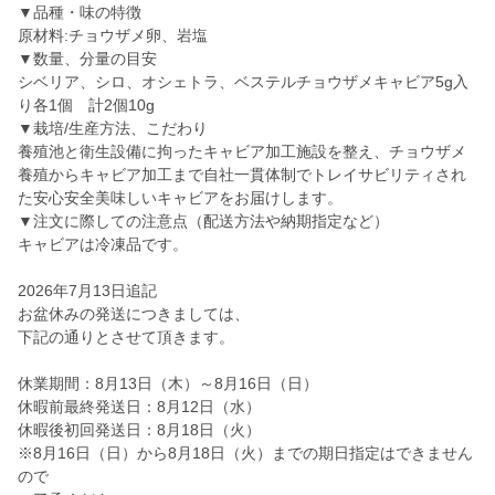
▼品種・味の特徴
原材料:チョウザメ卵、岩塩
▼数量、分量の目安
シベリア、シロ、オシェトラ、ベステルチョウザメキャビア5g入
り各1個 計2個10g
▼栽培/生産方法、こだわり
養殖池と衛生設備に拘ったキャビア加工施設を整え、チョウザメ
養殖からキャビア加工まで自社一貫体制でトレイサビリティされ
た安心安全美味しいキャビアをお届けします。
▼注文に際しての注意点（配送方法や納期指定など）
キャビアは冷凍品です。
2026年7月13日追記
お盆休みの発送につきましては、
下記の通りとさせて頂きます。
休業期間：8月13日（木）～8月16日（日）
休暇前最終発送日：8月12日（水）
休暇後初回発送日：8月18日（火）
※8月16日（日）から8月18日（火）までの期日指定はできません
ので