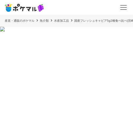
産直・通販のポケマル
魚介類
水産加工品
国産フレッシュキャビア5g2種食べ比べ(宮