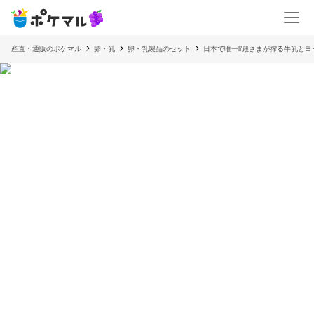
産直・通販のポケマル
卵・乳
卵・乳製品のセット
日本で唯一⁉︎殿さまが搾る牛乳と