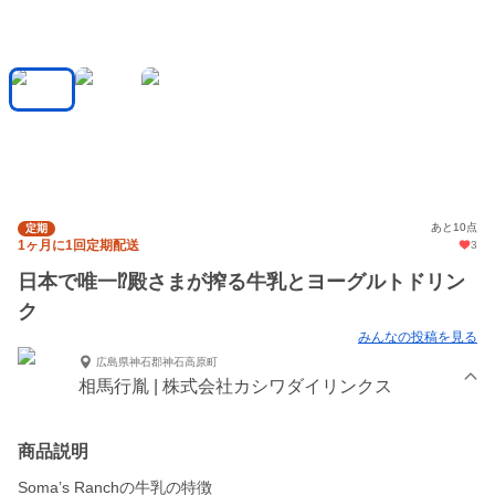
あと10点
定期
1ヶ月に1回定期配送
3
日本で唯一⁉︎殿さまが搾る牛乳とヨーグルトドリン
ク
みんなの投稿を見る
広島県神石郡神石高原町
相馬行胤 | 株式会社カシワダイリンクス
商品説明
Soma’s Ranchの牛乳の特徴