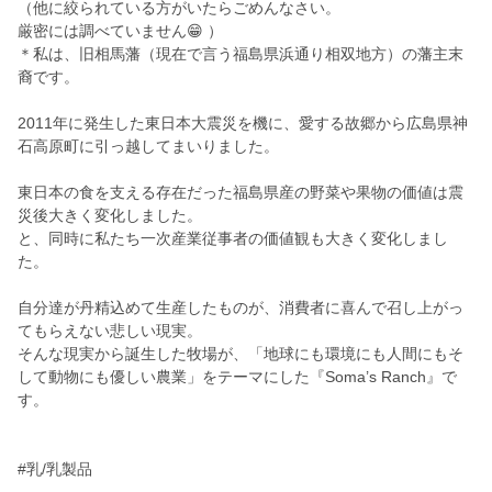
（他に絞られている方がいたらごめんなさい。
厳密には調べていません😁 ）
＊私は、旧相馬藩（現在で言う福島県浜通り相双地方）の藩主末
裔です。
2011年に発生した東日本大震災を機に、愛する故郷から広島県神
石高原町に引っ越してまいりました。
東日本の食を支える存在だった福島県産の野菜や果物の価値は震
災後大きく変化しました。
と、同時に私たち一次産業従事者の価値観も大きく変化しまし
た。
自分達が丹精込めて生産したものが、消費者に喜んで召し上がっ
てもらえない悲しい現実。
そんな現実から誕生した牧場が、「地球にも環境にも人間にもそ
して動物にも優しい農業」をテーマにした『Soma’s Ranch』で
す。
#乳/乳製品