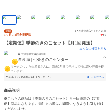
6人が定期購入中 | あと24点
定期
1ヶ月に1回定期配送
50
【定期便】季節のきのこセット【月1回発送】
みんなの投稿を見る
茨城県東茨城郡城里町
渡辺 海 | 七会きのこセンター
マークのついた生産者さんは、過去1年間で平均して特に高い評価を得
ています。
生産者バッジの基準が新しくなりました。
詳しくはこちら
商品説明
※こちらの商品は【季節のきのこセット】月一回発送の【定期
便】商品になります。御注文の際はお間違いなきようお気を付け
くださいませ。