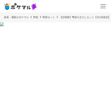
産直・通販のポケマル
野菜
野菜セット
【定期便】季節のきのこセット【月1回発送】