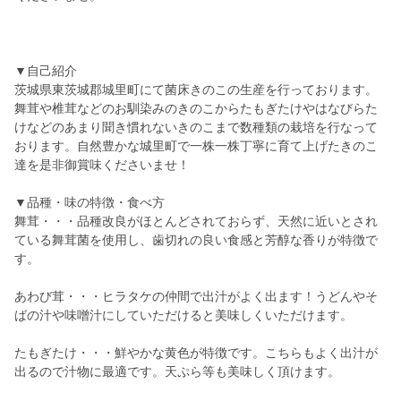
▼自己紹介
茨城県東茨城郡城里町にて菌床きのこの生産を行っております。
舞茸や椎茸などのお馴染みのきのこからたもぎたけやはなびらた
けなどのあまり聞き慣れないきのこまで数種類の栽培を行なって
おります。自然豊かな城里町で一株一株丁寧に育て上げたきのこ
達を是非御賞味くださいませ！
▼品種・味の特徴・食べ方
舞茸・・・品種改良がほとんどされておらず、天然に近いとされ
ている舞茸菌を使用し、歯切れの良い食感と芳醇な香りが特徴で
す。
あわび茸・・・ヒラタケの仲間で出汁がよく出ます！うどんやそ
ばの汁や味噌汁にしていただけると美味しくいただけます。
たもぎたけ・・・鮮やかな黄色が特徴です。こちらもよく出汁が
出るので汁物に最適です。天ぷら等も美味しく頂けます。