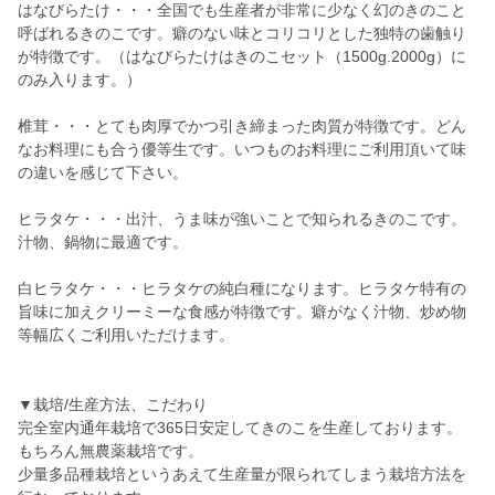
はなびらたけ・・・全国でも生産者が非常に少なく幻のきのこと
呼ばれるきのこです。癖のない味とコリコリとした独特の歯触り
が特徴です。（はなびらたけはきのこセット（1500g.2000g）に
のみ入ります。）
椎茸・・・とても肉厚でかつ引き締まった肉質が特徴です。どん
なお料理にも合う優等生です。いつものお料理にご利用頂いて味
の違いを感じて下さい。
ヒラタケ・・・出汁、うま味が強いことで知られるきのこです。
汁物、鍋物に最適です。
白ヒラタケ・・・ヒラタケの純白種になります。ヒラタケ特有の
旨味に加えクリーミーな食感が特徴です。癖がなく汁物、炒め物
等幅広くご利用いただけます。
▼栽培/生産方法、こだわり
完全室内通年栽培で365日安定してきのこを生産しております。
もちろん無農薬栽培です。
少量多品種栽培というあえて生産量が限られてしまう栽培方法を