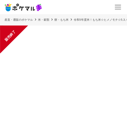
産直・通販のポケマル
米・穀類
餅・もち米
令和5年度米！もち米☆ヒメノモチ☆5,3,
販売終了