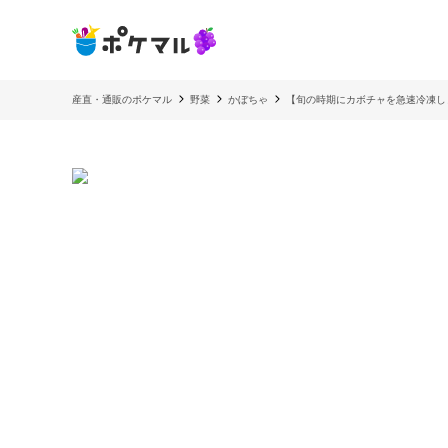
産直・通販のポケマル
野菜
かぼちゃ
【旬の時期にカボチャを急速冷凍し