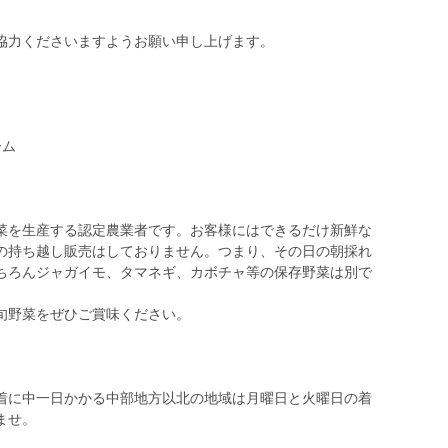
協力くださいますようお願い申し上げます。
ーム
菜を生産する認定農業者です。お客様にはできるだけ新鮮な
の持ち越し販売はしておりません。つまり、その日の朝採れ
ちろんジャガイモ、タマネギ、カボチャ等の保存野菜は別で
旬野菜をぜひご賞味ください。
。
着に中一日かかる中部地方以北の地域は月曜日と火曜日の着
ませ。