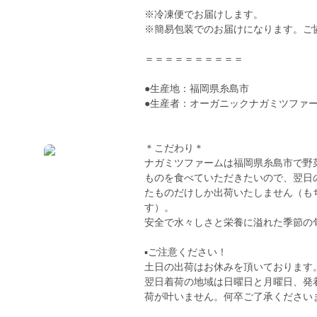
※冷凍便でお届けします。
※簡易包装でのお届けになります。ご
＝＝＝＝＝＝＝＝＝＝
●生産地：福岡県糸島市
●生産者：オーガニックナガミツファ
＊こだわり＊
ナガミツファームは福岡県糸島市で野
ものを食べていただきたいので、翌日
たものだけしか出荷いたしません（も
す）。
安全で水々しさと栄養に溢れた季節の
▪️ご注意ください！
土日の出荷はお休みを頂いております
翌日着荷の地域は日曜日と月曜日、発
荷が叶いません。何卒ご了承ください