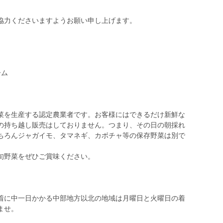
協力くださいますようお願い申し上げます。
ーム
菜を生産する認定農業者です。お客様にはできるだけ新鮮な
の持ち越し販売はしておりません。つまり、その日の朝採れ
ちろんジャガイモ、タマネギ、カボチャ等の保存野菜は別で
旬野菜をぜひご賞味ください。
。
着に中一日かかる中部地方以北の地域は月曜日と火曜日の着
ませ。