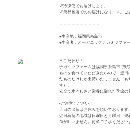
※冷凍便でお届けします。
※簡易包装でのお届けになります。ご
＝＝＝＝＝＝＝＝＝＝
●生産地：福岡県糸島市
●生産者：オーガニックナガミツファ
＊こだわり＊
ナガミツファームは福岡県糸島市で野
ものを食べていただきたいので、翌日
たものだけしか出荷いたしません（も
す）。
安全で水々しさと栄養に溢れた季節の
▪️ご注意ください！
土日の出荷はお休みを頂いております
翌日着荷の地域は日曜日と月曜日、発
荷が叶いません。何卒ご了承ください