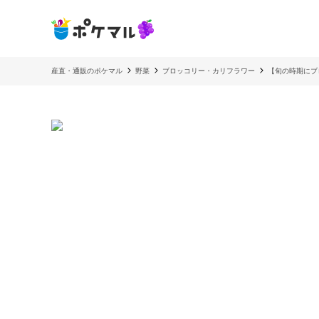
産直・通販のポケマル
野菜
ブロッコリー・カリフラワー
【旬の時期にブ