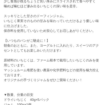
少し食感が残るちょうど良い厚みにスライスされて食べやすく
噛めば噛むほど滲み出るいちじくの深い味を是非。
スッキリとした甘さのドーフィンジャム。
いちじく果実そのものの甘みを味わっていただけるよう優しい味
に仕上げました。
保存料を使用していないため安心してお召しあがりください。
【いつものパンがご馳走に！】
朝食のおともに。また、ヨーグルトに入れたり、スイーツのアク
セントとしてもお楽しみいただけます♪
原材料のいちじくは、ファーム根本で栽培したいちじくのみを使
用しています。
マッシュルーム堆肥を使い農薬や化学肥料などの使用を極力控え
ております。
オリジナルの手づくりジャムをぜひご賞味ください！
▼数量、分量の目安
ドライいちじく 40g×5パック
ジャム 100g×1個