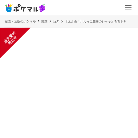
産直・通販のポケマル
野菜
ねぎ
【太さ色々】ねっこ農園のシャキとろ青ネギ
注
文
受
付
停
止
中