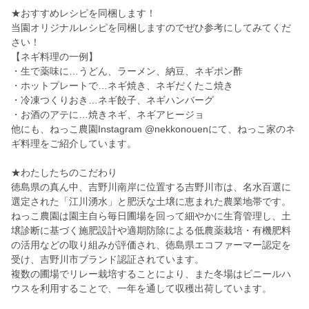
★おすすめレシピを同梱します！
当園オリジナルレシピを同梱しますのでぜひ参考にしてみてくだ
さい！
【ネギ料理の一例】
・生で薬味に…うどん、ラーメン、納豆、ネギポン酢
・ホットプレートで…ネギ焼き、ネギだくたこ焼き
・冷凍つくりおき…ネギ餃子、ネギハンバーグ
・お酒のアテに…焼きネギ、ネギアヒージョ
他にも、ねっこ農園Instagram @nekkonouenにて、ねっこ家のネ
ギ料理をご紹介しています。
★わたしたちのこだわり
徳島県の真ん中、吉野川南岸に位置する吉野川市は、名水百選に
選定された「江川湧水」と肥沃な土壌に恵まれた農業地帯です。
ねっこ農園は園主自ら毎日圃場を回って細やかに生育管理し、土
壌診断に基づく施肥設計や適期防除による低農薬栽培・有機肥料
の活用などの取り組みが評価され、徳島県エコファーマー認定を
受け、吉野川市ブランド認証されています。
複数の圃場でリレー栽培することにより、また冬場はビニールハ
ウスを利用することで、一年を通して収穫出荷しています。