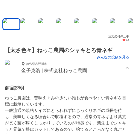
注文受付停止中
24
【太さ色々】ねっこ農園のシャキとろ青ネギ
みんなの投稿を見る
徳島県吉野川市
金子克浩 | 株式会社ねっこ農園
商品説明
ねっこ農園は、苦味えぐみの少ない誰もが食べやすい青ネギを目
標に栽培しています。
一般流通の規格サイズにとらわれずにじっくりネギの成長を待
ち、美味しくなる頃合いで収穫するので、通常の青ネギより葉丈
が長く葉が厚くしっかりしているのが特徴です。葉先までシャキ
ッと元気で根はカットしてあるので、捨てるところがなく丸ごと