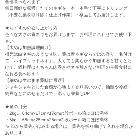
全部食べられます。
毎日新鮮な収穫したてのネギを一本一本手で丁寧にトリミング
（不要な葉を取り除く仕上げ作業）・検品してお届けします。
★おすすめの召し上がり方
色々な太さの青ネギをお届けします。お料理に合わせてお使い下
さい。
【太めは加熱調理向け】
根元は白ネギのような甘味、葉は青ネギならではの香り、名付け
て「ハイブリッドネギ」。太くても柔らかく加熱すると甘くとろ
けて、鍋料理はもちろん肉巻きやネギ焼きなど料理の主役食材に
なれる食べ応え！
【細めは生のまま薬味に最適】
シャキシャキとした食感が心地よく香り高いので、麺類や冷奴・
納豆などにのせるだけで、彩りも栄養もUP！
★量の目安
・2kg… 64cm×17cm×17cmの段ボール箱にほぼ満杯
・5kg… 68cm×25cm×25cmの段ボール箱にほぼ満杯
※ 箱から葉先がはみ出る場合は、葉先を折り曲げて入れる場合が
あります。