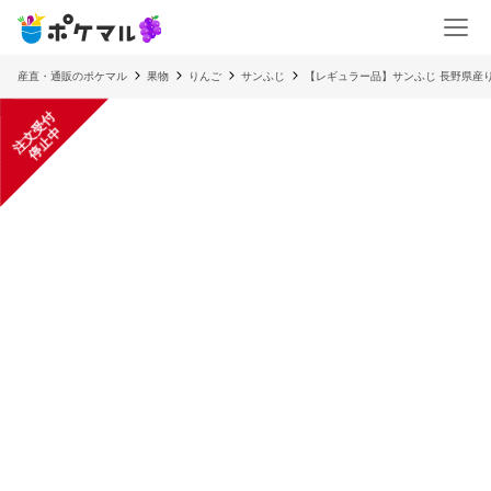
産直・通販のポケマル
果物
りんご
サンふじ
【レギュラー品】サンふじ 長野県産り
注
文
受
付
停
止
中