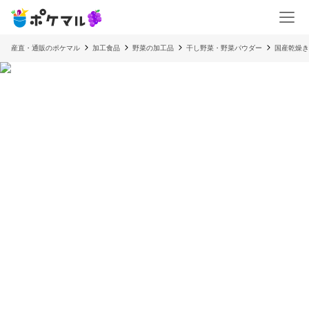
産直・通販のポケマル
加工食品
野菜の加工品
干し野菜・野菜パウダー
国産乾燥き