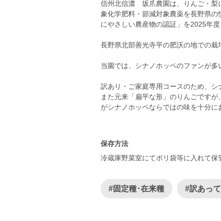
信州北信濃 坂爪農園は、りんご・梨
象化学肥料・節減対象農薬を長野県の
にやさしい農産物の認証」を2025年
長野県北部善光寺平の肥沃の地での栽
当園では、シナノホッペのファンが多
訳あり・ご家庭専用コースのため、シ
また元来「扁平な形」のりんごですが
がシナノホッペならではの味を十分に
保存方法
冷蔵庫野菜室にてポリ袋等に入れて保
#固定種･在来種
#訳あっ