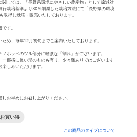
に関しては、「長野県環境にやさしい農産物」として節減対
慣行栽培基準より30％削減した栽培方法にて「長野県の環境
度も取得し栽培・販売いたしております。
培です。
いため、毎年12月初旬までご案内いたしております。
ナノホッペのツル部分に軽微な「割れ」がございます。
、一部横に長い形のものも有り、少々難ありではございます
お楽しみいただけます。
管しお早めにお召し上がりください。
てお買い得
この商品のタイプについて