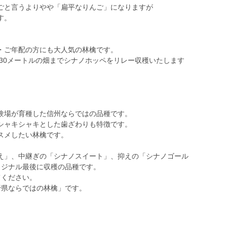
ごと言うよりやや「扁平なりんご」になりますが
す。
・ご年配の方にも大人気の林檎です。
630メートルの畑までシナノホッペをリレー収穫いたします
験場が育種した信州ならではの品種です。
シャキシャキとした歯ざわりも特徴です。
スメしたい林檎です。
え」、中継ぎの「シナノスイート」、抑えの「シナノゴール
リジナル最後に収穫の品種です。
てください。
野県ならではの林檎」です。