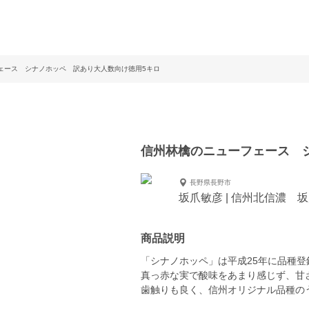
ェース シナノホッペ 訳あり大人数向け徳用5キロ
信州林檎のニューフェース 
長野県長野市
坂爪敏彦 | 信州北信濃 
商品説明
「シナノホッペ」は平成25年に品種
真っ赤な実で酸味をあまり感じず、甘
歯触りも良く、信州オリジナル品種の