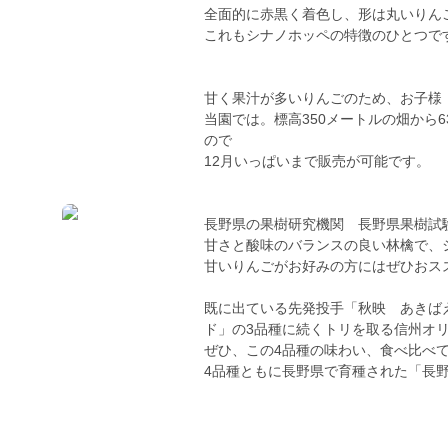
全面的に赤黒く着色し、形は丸いりん
これもシナノホッペの特徴のひとつで
甘く果汁が多いりんごのため、お子様
当園では。標高350メートルの畑から
ので
12月いっぱいまで販売が可能です。
長野県の果樹研究機関 長野県果樹試
甘さと酸味のバランスの良い林檎で、
甘いりんごがお好みの方にはぜひおス
既に出ている先発投手「秋映 あきば
ド」の3品種に続くトリを取る信州オ
ぜひ、この4品種の味わい、食べ比べ
4品種ともに長野県で育種された「長