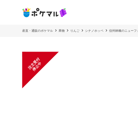
産直・通販のポケマル
果物
りんご
シナノホッペ
信州林檎のニューフ
注
文
受
付
停
止
中