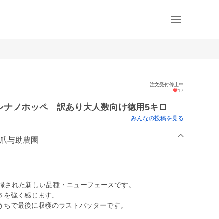
注文受付停止中
17
シナノホッペ 訳あり大人数向け徳用5キロ
みんなの投稿を見る
坂爪与助農園
登録された新しい品種・ニューフェースです。
さを強く感じます。
うちで最後に収穫のラストバッターです。