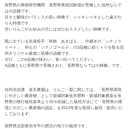
長野県の果樹研究機関 長野県果樹試験場が育種した信州ならで
はの品種です。
甘さと酸味のバランスの良い林檎で、シャキシャキとした歯ざわ
りも特徴です。
甘いりんごがお好みの方にはぜひおススメしたい林檎です。
既に出ている先発投手「秋映 あきばえ」、中継ぎの「シナノス
イート」、抑えの「シナノゴールド」の3品種に続くトリを取る信
州オリジナル最後に収穫の品種です。
ぜひ、この4品種の味わい、食べ比べてください。
4品種ともに長野県で育種された「長野県ならではの林檎」です。
信州北信濃 坂爪農園は、りんご・梨に関しては、「長野県環境
にやさしい農産物」として節減対象化学肥料・節減対象農薬を長
野県の慣行栽培基準より30％削減した栽培方法にて「長野県の環
境にやさしい農産物の認証」を2022年度も取得し栽培・販売いた
しております。
長野県北部善光寺平の肥沃の地での栽培です。