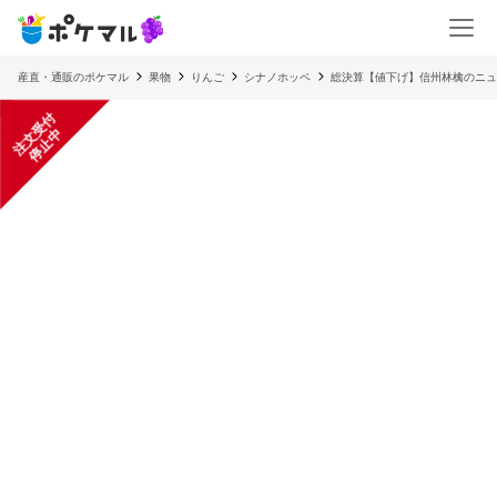
産直・通販のポケマル
果物
りんご
シナノホッペ
総決算【値下げ】信州林檎のニュ
注
文
受
付
停
止
中