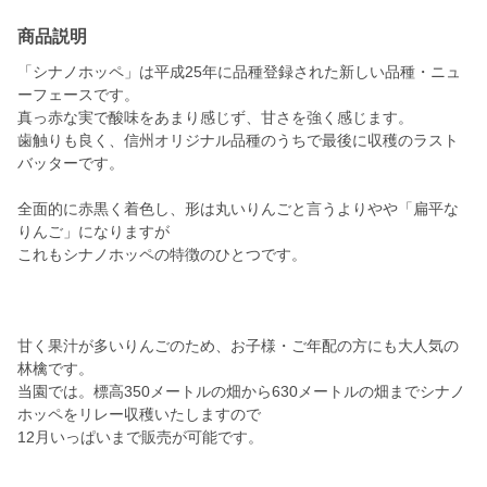
商品説明
「シナノホッペ」は平成25年に品種登録された新しい品種・ニュ
ーフェースです。
真っ赤な実で酸味をあまり感じず、甘さを強く感じます。
歯触りも良く、信州オリジナル品種のうちで最後に収穫のラスト
バッターです。
全面的に赤黒く着色し、形は丸いりんごと言うよりやや「扁平な
りんご」になりますが
これもシナノホッペの特徴のひとつです。
甘く果汁が多いりんごのため、お子様・ご年配の方にも大人気の
林檎です。
当園では。標高350メートルの畑から630メートルの畑までシナノ
ホッペをリレー収穫いたしますので
12月いっぱいまで販売が可能です。