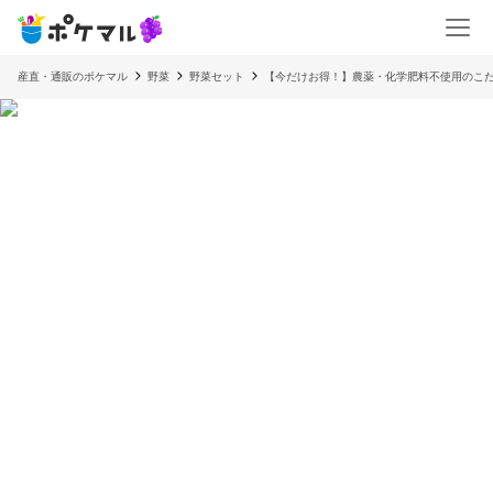
産直・通販のポケマル
野菜
野菜セット
【今だけお得！】農薬・化学肥料不使用のこ