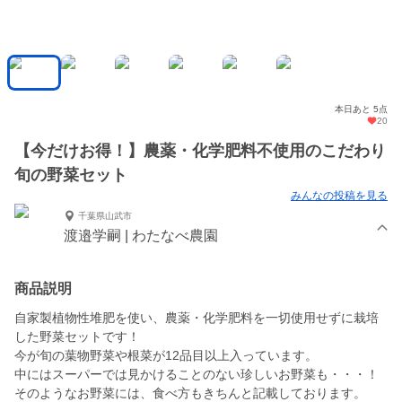
本日あと 5点
20
【今だけお得！】農薬・化学肥料不使用のこだわり
旬の野菜セット
みんなの投稿を見る
千葉県山武市
渡邉学嗣 | わたなべ農園
商品説明
自家製植物性堆肥を使い、農薬・化学肥料を一切使用せずに栽培
した野菜セットです！
今が旬の葉物野菜や根菜が12品目以上入っています。
中にはスーパーでは見かけることのない珍しいお野菜も・・・！
そのようなお野菜には、食べ方もきちんと記載しております。