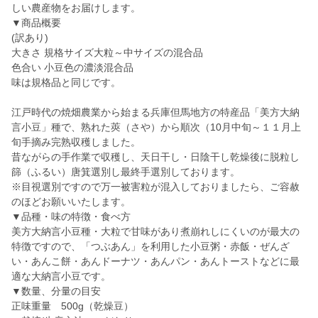
しい農産物をお届けします。
▼商品概要
(訳あり)
大きさ 規格サイズ大粒～中サイズの混合品
色合い 小豆色の濃淡混合品
味は規格品と同じです。
江戸時代の焼畑農業から始まる兵庫但馬地方の特産品「美方大納
言小豆」種で、熟れた莢（さや）から順次（10月中旬～１１月上
旬手摘み完熟収穫しました。
昔ながらの手作業で収穫し、天日干し・日陰干し乾燥後に脱粒し
篩（ふるい）唐箕選別し最終手選別しております。
※目視選別ですので万一被害粒が混入しておりましたら、ご容赦
のほどお願いいたします。
▼品種・味の特徴・食べ方
美方大納言小豆種・大粒で甘味があり煮崩れしにくいのが最大の
特徴ですので、「つぶあん」を利用した小豆粥・赤飯・ぜんざ
い・あんこ餅・あんドーナツ・あんパン・あんトーストなどに最
適な大納言小豆です。
▼数量、分量の目安
正味重量 500g（乾燥豆）