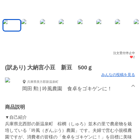
注文受付停止中
2
(訳あり) 大納言小豆 新豆 500ｇ
みんなの投稿を見る
兵庫県美方郡新温泉町
岡田 勲 | 吟風農園 食卓をゴキゲンに！
商品説明
▼自己紹介
兵庫県北西部の新温泉町 棕櫚（しゅろ）並木の里で農産物を栽
培している「吟風（ぎんぷう）農園」です。夫婦で営む小規模農
園ですが、消費者の皆様の「食卓をゴキゲンに！」を目標に美味