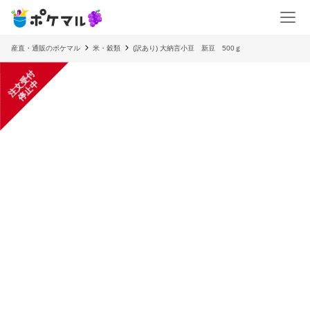
産直・通販のポケマル
米・穀類
(訳あり) 大納言小豆 新豆 500ｇ
注
文
受
付
停
止
中