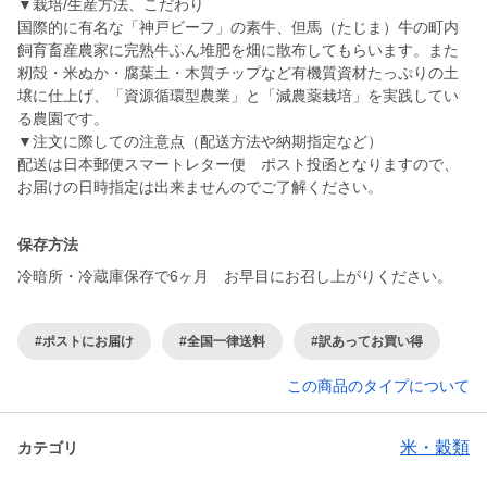
▼栽培/生産方法、こだわり
国際的に有名な「神戸ビーフ」の素牛、但馬（たじま）牛の町内
飼育畜産農家に完熟牛ふん堆肥を畑に散布してもらいます。また
籾殻・米ぬか・腐葉土・木質チップなど有機質資材たっぷりの土
壌に仕上げ、「資源循環型農業」と「減農薬栽培」を実践してい
る農園です。
▼注文に際しての注意点（配送方法や納期指定など）
配送は日本郵便スマートレター便 ポスト投函となりますので、
お届けの日時指定は出来ませんのでご了解ください。
保存方法
冷暗所・冷蔵庫保存で6ヶ月 お早目にお召し上がりください。
#ポストにお届け
#全国一律送料
#訳あってお買い得
この商品のタイプについて
米・穀類
カテゴリ