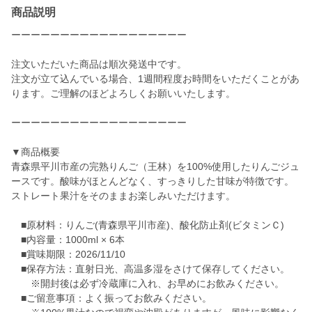
商品説明
ーーーーーーーーーーーーーーーーーー
注文いただいた商品は順次発送中です。
注文が立て込んでいる場合、1週間程度お時間をいただくことがあ
ります。ご理解のほどよろしくお願いいたします。
ーーーーーーーーーーーーーーーーーー
▼商品概要
青森県平川市産の完熟りんご（王林）を100%使用したりんごジュ
ースです。酸味がほとんどなく、すっきりした甘味が特徴です。
ストレート果汁をそのままお楽しみいただけます。
■原材料：りんご(青森県平川市産)、酸化防止剤(ビタミンＣ)
■内容量：1000ml × 6本
■賞味期限：2026/11/10
■保存方法：直射日光、高温多湿をさけて保存してください。
※開封後は必ず冷蔵庫に入れ、お早めにお飲みください。
■ご留意事項：よく振ってお飲みください。