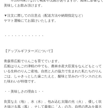
※100%果汁なので褐変や沈殿がありますが、風味に影響なく
美味しくお飲み頂けます。
▼注文に際しての注意点（配送方法や納期指定など）
ヤマト運輸にてお届けいたします。
・・・・・・・・・・・・
【アップルギフターズについて】
青森県広船でりんごを育てています。
広船はりんごの津軽の中でも、農林水産大臣賞をなんどもとって
いる生粋のりんご産地。自然と人の協力で生まれた私たちのりん
ごは、しゃきっとした歯ごたえと、酸味と甘みのバランスのとれ
た味わいが特徴です。
・・美味しさの理由１・・
良質な土（地）、水（水）、包み込む太陽の光（火）、優しく吹
き抜ける風（風）、そして最後に「人」の力。自然の恵みを最大