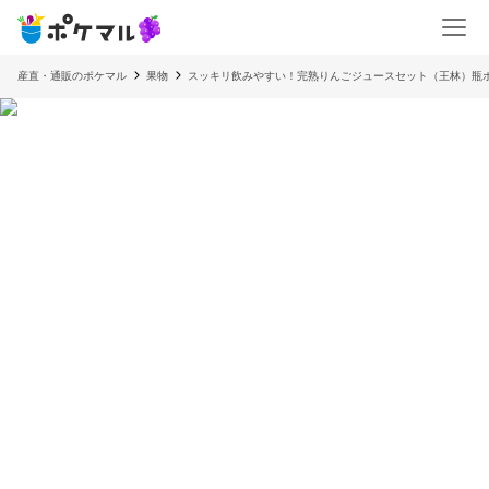
産直・通販のポケマル
果物
スッキリ飲みやすい！完熟りんごジュースセット（王林）瓶ボト