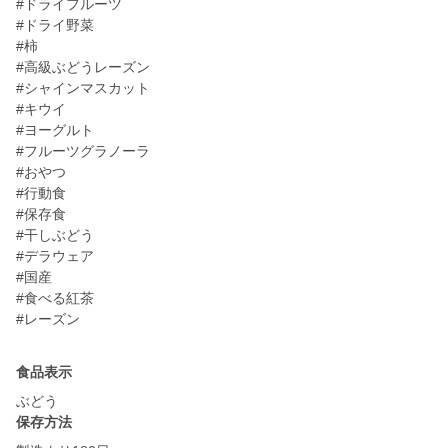
#ドライフルーツ
#ドライ野菜
#柿
#高級ぶどうレーズン
#シャインマスカット
#キウイ
#ヨーグルト
#フルーツグラノーラ
#おやつ
#行動食
#保存食
#干しぶどう
#デラウェア
#国産
#食べる紅茶
食品表示
ぶどう
保存方法