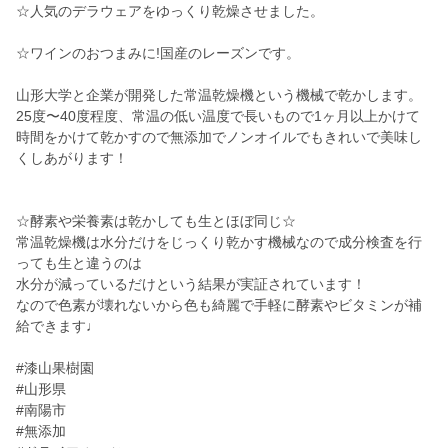
☆人気のデラウェアをゆっくり乾燥させました。
☆ワインのおつまみに!国産のレーズンです。
山形大学と企業が開発した常温乾燥機という機械で乾かします。
25度〜40度程度、常温の低い温度で長いもので1ヶ月以上かけて
時間をかけて乾かすので無添加でノンオイルでもきれいで美味し
くしあがります！
☆酵素や栄養素は乾かしても生とほぼ同じ☆
常温乾燥機は水分だけをじっくり乾かす機械なので成分検査を行
っても生と違うのは
水分が減っているだけという結果が実証されています！
なので色素が壊れないから色も綺麗で手軽に酵素やビタミンが補
給できます♩
#漆山果樹園
#山形県
#南陽市
#無添加