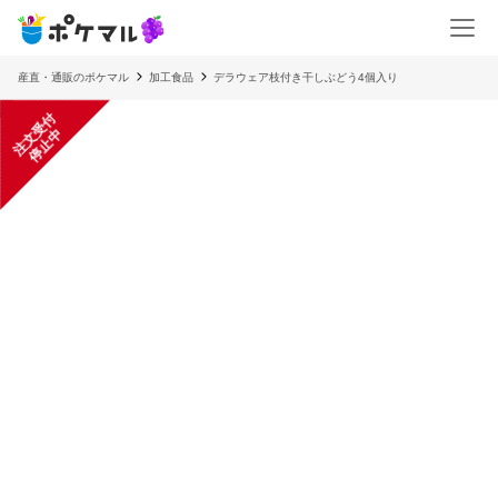
産直・通販のポケマル
加工食品
デラウェア枝付き干しぶどう4個入り
注
文
受
付
停
止
中