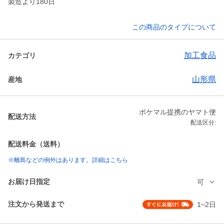
製造より180日
この商品のタイプについて
加工食品
カテゴリ
山形県
産地
ポケマル提携のヤマト便
配送方法
配送区分:
配送料金（送料）
※離島などの例外はあります。詳細はこちら
お届け日指定
可
注文から発送まで
1~2日