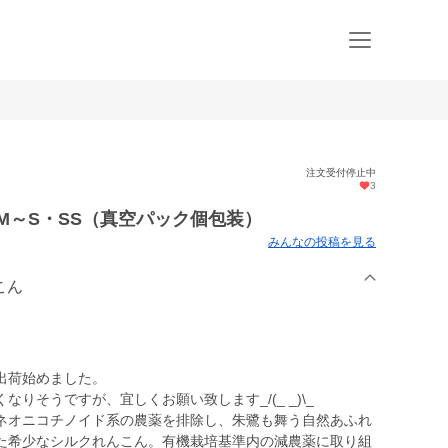
注文受付停止中
3
M～S・SS（真空パック個包装）
みんなの投稿を見る
こん
出荷始めました。
りそうですが、宜しくお願い致します_/(_ _)\_
ネオニコチノイド系の農薬を排除し、朱鷺も舞う自然あふれ
た希少なシルクれんこん。有機栽培基準内の減農薬に取り組