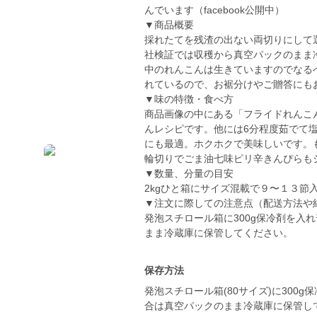
んでいます（facebook公開中）
▼商品概要
採れたてを残渣の出ない両切りにして
社検証では収穫から真空パックのまま
中のれんこんは生きていますのでなる
れているので、お裾分けやご贈答にも
▼味の特徴・食べ方
商品画像の中にある「フライドれんこ
んレシピです。他には6分程度茹でて
にも最適。ホクホクで美味しいです。
輪切りでごま油七味ピリ辛きんぴらも
▼数量、分量の目安
2kgひと箱にサイズ混載で９〜１３節
▼注文に際しての注意点（配送方法や
発泡スチロール箱に300g保冷剤を入
まま冷蔵庫に保管してください。
保存方法
発泡スチロール箱(80サイズ)に30
合は真空パックのまま冷蔵庫に保管し