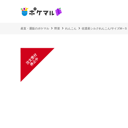
産直・通販のポケマル
野菜
れんこん
佐渡産シルクれんこん/サイズM～S
注
文
受
付
停
止
中