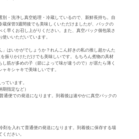
選別・洗浄し真空処理・冷蔵しているので、新鮮長持ち。自
冷蔵保管3週間後でも美味しくいただけましたが、パックの
べく早くお召し上がりください。また、真空パック個包装さ
お使いいただいています。
ん」はいかがでしょうか？れんこん好きの私の推し超かんた
塩を振りかけただけでも美味しいです。もちろん煮物の具材
もし筋が多めの子（節によって味が違うので）が居たら薄く
シャキシャキで美味しいです。
入っています。
納期指定など）
れ普通便での発送になります。到着後は速やかに真空パックの
0g保冷剤を入れて普通便の発送になります。到着後に保存する場
てください。