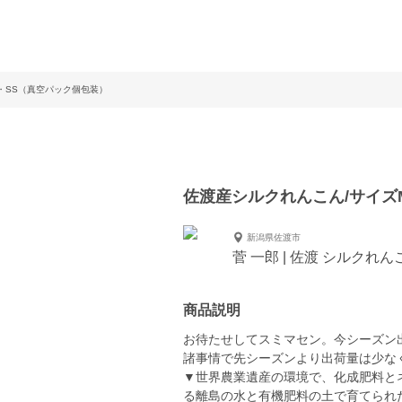
・SS（真空パック個包装）
佐渡産シルクれんこん/サイズ
新潟県佐渡市
菅 一郎 | 佐渡 シルクれん
商品説明
お待たせしてスミマセン。今シーズン
諸事情で先シーズンより出荷量は少なくな
▼世界農業遺産の環境で、化成肥料と
る離島の水と有機肥料の土で育てられ