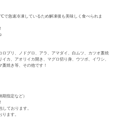
0℃で急速冷凍しているため解凍後も美味しく食べられま
！
️
コロブリ、ノドグロ、アラ、アマダイ、白ムツ、カツオ藁焼
リイカ、アオリイカ開き、マグロ切り身、ウツボ、イワシ、
マ藁焼き等、その他です！
納期指定など）
！
包しております。
おります。