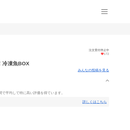
注文受付停止中
172
冷凍魚BOX
みんなの投稿を見る
間で平均して特に高い評価を得ています。
詳しくはこちら