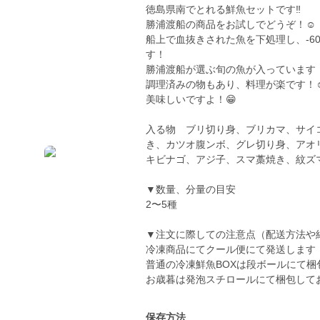
徳島県南でとれる鮮魚セットです‼️
勝浦渡船の商品をお試しでどうぞ！☺️
船上で血抜きされた魚を下処理し、-6
す！
勝浦渡船が選ぶ旬の魚が入っています
調理済みの物もあり、料理が楽です！☺
美味しいですよ！😁
入る物 ブリ切り身、ブリカマ、サイ
き、カツオ腹ンボ、グレ切り身、アオ
キビナゴ、アジ子、スマ藁焼き、紋ズ
▼数量、分量の目安
2〜5種
▼注文に際しての注意点（配送方法や
冷凍商品にてクール便にて発送します
普通の冷凍鮮魚BOXは段ボールにて梱
お歳暮は発泡スチロールにて梱包して
保存方法