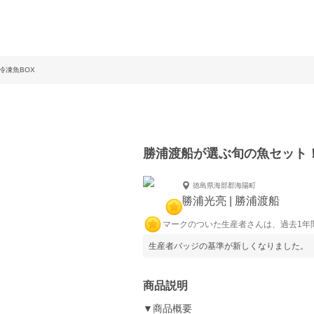
冷凍魚BOX
勝浦渡船が選ぶ旬の魚セット！
徳島県海部郡海陽町
勝浦光亮 | 勝浦渡船
マークのついた生産者さんは、過去1年
生産者バッジの基準が新しくなりました。
商品説明
▼商品概要