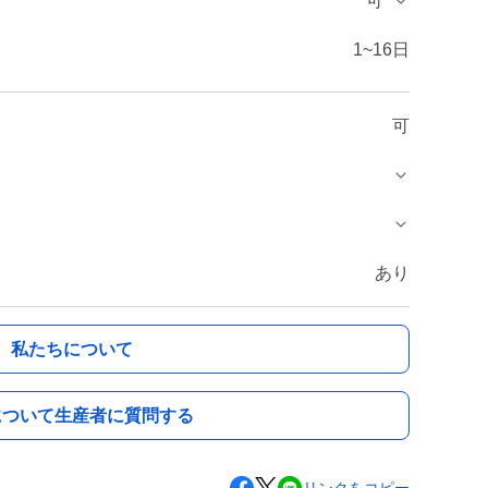
可
1~16日
可
あり
私たちについて
について生産者に質問する