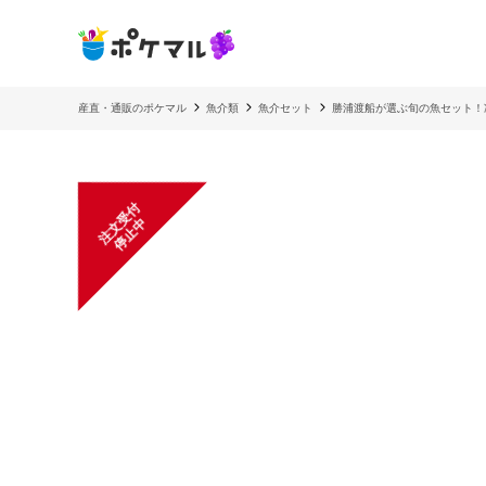
産直・通販のポケマル
魚介類
魚介セット
勝浦渡船が選ぶ旬の魚セット！
注
文
受
付
停
止
中