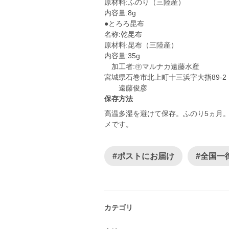
原材料:ふのり（三陸産）
内容量:8g
●とろろ昆布
名称:乾昆布
原材料:昆布（三陸産）
内容量:35g
加工者:㊥マルナカ遠藤水産
宮城県石巻市北上町十三浜字大指89-2
保存方法
高温多湿を避けて保存。ふのり5ヵ月
メです。
#ポストにお届け
#全国一
カテゴリ