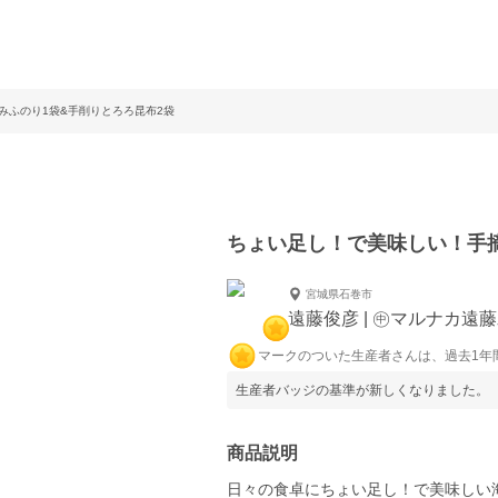
みふのり1袋&手削りとろろ昆布2袋
ちょい足し！で美味しい！手摘
宮城県石巻市
遠藤俊彦 | ㊥マルナカ遠
マークのついた生産者さんは、過去1年
生産者バッジの基準が新しくなりました。
商品説明
日々の食卓にちょい足し！で美味しい