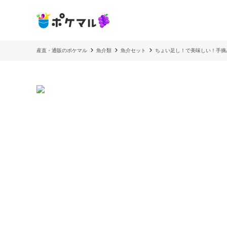
産直・通販のポケマル
魚介類
魚介セット
ちょい足し！で美味しい！手摘