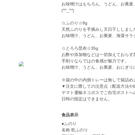
お味噌汁はもちろん、うどん、お蕎麦
(*^_^*)
☆ふのり☆8g
天然ふのりを手摘みし天日干ししまし
お味噌汁、うどん、お蕎麦、海藻サラ
☆とろろ昆布☆35g
お酢や添加物などは一切加えておらず
手削りならではの食感が魅力です。
お味噌汁、うどん、お蕎麦、おにぎり
※袋の中の内側トレーは無しで袋詰め
▼注文に際しての注意点（配送方法や
ヤマト運輸ネコポスでご自宅ポストへ
食品表示
●ふのり
名称:乾ふのり