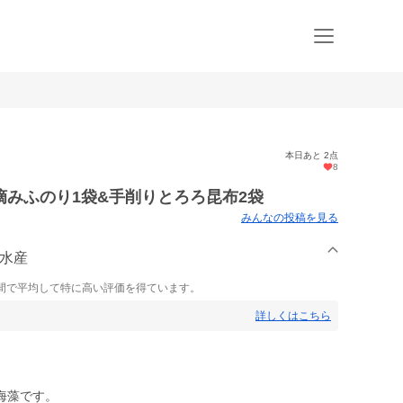
本日あと 2点
8
みふのり1袋&手削りとろろ昆布2袋
みんなの投稿を見る
藤水産
間で平均して特に高い評価を得ています。
詳しくはこちら
海藻です。