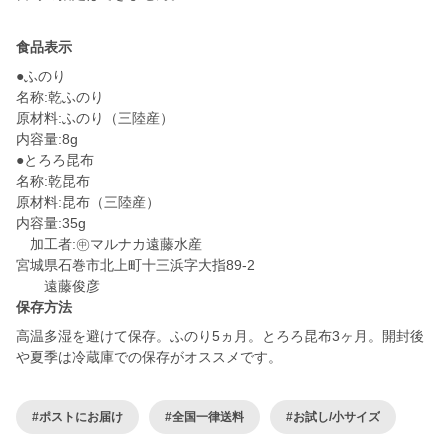
食品表示
●ふのり
名称:乾ふのり
原材料:ふのり（三陸産）
内容量:8g
●とろろ昆布
名称:乾昆布
原材料:昆布（三陸産）
内容量:35g
加工者:㊥マルナカ遠藤水産
宮城県石巻市北上町十三浜字大指89-2
保存方法
高温多湿を避けて保存。ふのり5ヵ月。とろろ昆布3ヶ月。開封後
や夏季は冷蔵庫での保存がオススメです。
#ポストにお届け
#全国一律送料
#お試し/小サイズ