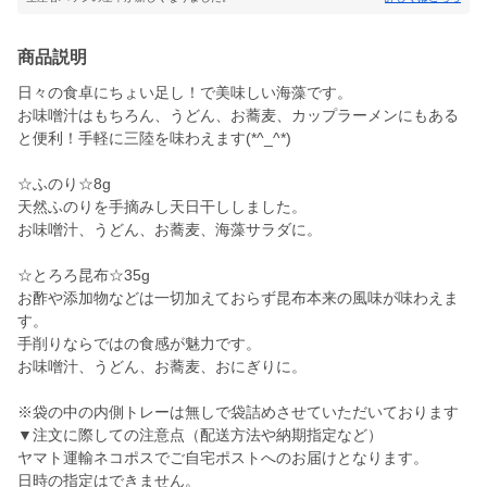
商品説明
日々の食卓にちょい足し！で美味しい海藻です。
お味噌汁はもちろん、うどん、お蕎麦、カップラーメンにもある
と便利！手軽に三陸を味わえます(*^_^*)
☆ふのり☆8g
天然ふのりを手摘みし天日干ししました。
お味噌汁、うどん、お蕎麦、海藻サラダに。
☆とろろ昆布☆35g
お酢や添加物などは一切加えておらず昆布本来の風味が味わえま
す。
手削りならではの食感が魅力です。
お味噌汁、うどん、お蕎麦、おにぎりに。
※袋の中の内側トレーは無しで袋詰めさせていただいております
▼注文に際しての注意点（配送方法や納期指定など）
ヤマト運輸ネコポスでご自宅ポストへのお届けとなります。