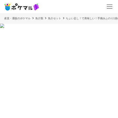
産直・通販のポケマル
魚介類
魚介セット
ちょい足し！で美味しい！手摘みふのり1袋