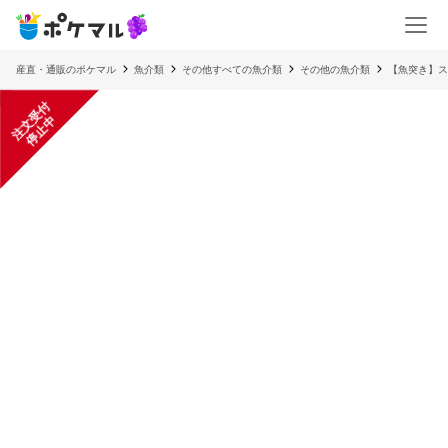
産直・通販のポケマル
魚介類
その他すべての魚介類
その他の魚介類
【魚突き】ス
注
文
受
付
停
止
中