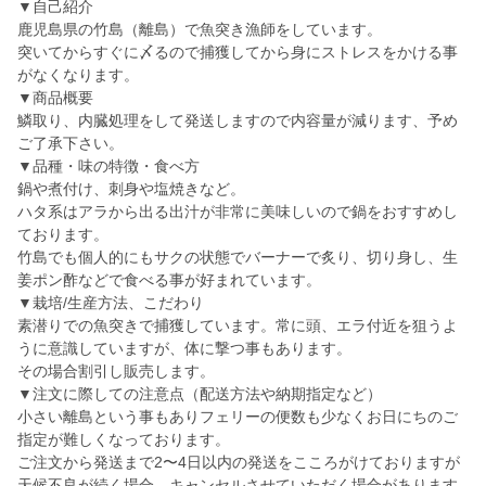
▼自己紹介
鹿児島県の竹島（離島）で魚突き漁師をしています。
突いてからすぐに〆るので捕獲してから身にストレスをかける事
がなくなります。
▼商品概要
鱗取り、内臓処理をして発送しますので内容量が減ります、予め
ご了承下さい。
▼品種・味の特徴・食べ方
鍋や煮付け、刺身や塩焼きなど。
ハタ系はアラから出る出汁が非常に美味しいので鍋をおすすめし
ております。
竹島でも個人的にもサクの状態でバーナーで炙り、切り身し、生
姜ポン酢などで食べる事が好まれています。
▼栽培/生産方法、こだわり
素潜りでの魚突きで捕獲しています。常に頭、エラ付近を狙うよ
うに意識していますが、体に撃つ事もあります。
その場合割引し販売します。
▼注文に際しての注意点（配送方法や納期指定など）
小さい離島という事もありフェリーの便数も少なくお日にちのご
指定が難しくなっております。
ご注文から発送まで2〜4日以内の発送をこころがけておりますが
天候不良が続く場合、キャンセルさせていただく場合があります