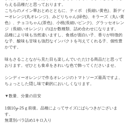
らえる品種だと思っております。
こちらのメイン華おとめとともに、ティポ (長細い黄色)、新ディ
ーオレンジ(丸オレンジ)、みどりちゃん(緑色)、キラーズ（丸い黄
色）、チョコちゃん(茶色)、小桃(長細いピンク)、グラッセオレン
ジ（長細いオレンジ）のほか数種類、詰め合わせになります。
品種により味も当然違いますし、食感が面白い子、香りが特徴的
な子、酸味も甘味も強烈なインパクトを与えてくれる子、個性豊
かです。
味もさることながら見た目も楽しんでいただける商品だと思って
おります。ぜひとも食卓をきれいな色で飾ってくださいませ。
シンディーオレンジで作るオレンジのトマトソーズ最高ですよ。
ちょっとした隠し味で劇的においしくなります。
▼数量、分量の目安
1個10ℊ-25ｇ前後。品種によってサイズにばらつきがございま
す。
無選別バラ詰め1キロ入り