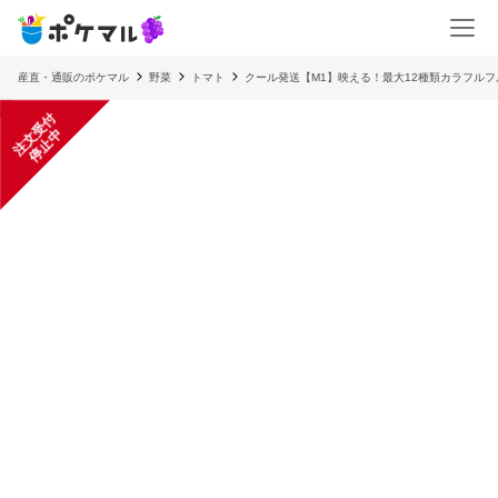
産直・通販のポケマル
野菜
トマト
クール発送【M1】映える！最大12種類カラフルフ
注
文
受
付
停
止
中