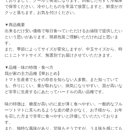
ておりまして、クールで発送になります。到着したらすぐ冷蔵庫
で保管ください。冷やしたものを常温で放置しますと、鮮度がガ
クッと落ちます。お気を付けください。
▼商品概要
出来るだけ安い価格で毎日食べていただけるお値段で提供したい
という思いがあります。簡易包装ご理解いただければと思いま
す。
また、季節によってサイズが変化しますが、中玉サイズから、時
にミニトマトサイズ、無選別でお届けさせていただきます。
▼品種・味の特徴・食べ方
我が家の主力品種【華おとめ】
トマト生産者でもその存在を知らない人多数。また知っていて
も、作りにくい、量が取れない、病気になりやすい、苗が高いな
ど非常に生産するにあたってハードルの高い品種です。
味の特徴は、糖度が高いのに皮が薄く食べやすい。一般的なフル
ーツトマトに見られるような皮の硬さがなく、お子様から、お年
を召した方まで非常に食べやすいと評価していただいておりま
す。
また、独特な風味があり、甘味もそうですが、うま味を感じても