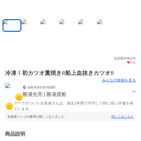
注文受付停止中
151
冷凍！初カツオ藁焼き‼️船上血抜きカツオ‼️
みんなの投稿を見る
徳島県海部郡海陽町
勝浦光亮 | 勝浦渡船
マークのついた生産者さんは、過去1年間で平均して特に高い評価を得
ています。
生産者バッジの基準が新しくなりました。
詳しくはこちら
商品説明