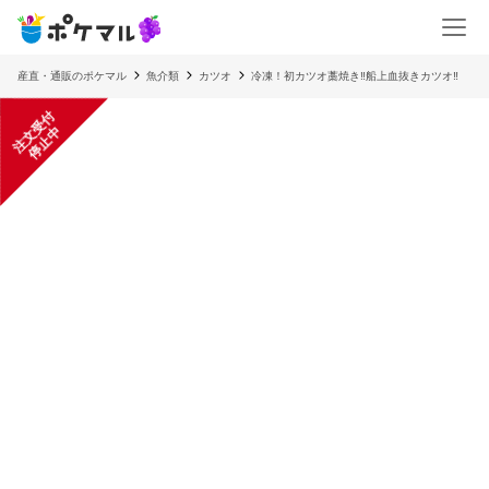
産直・通販のポケマル
魚介類
カツオ
冷凍！初カツオ藁焼き‼️船上血抜きカツオ‼️
注
文
受
付
停
止
中