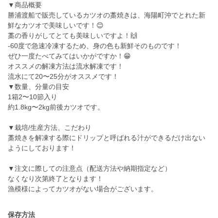
▼商品概要
勝浦渡船で販売しているカツオの藁焼きは、海陽町沖でとれた新
鮮なカツオで美味しいです！😊
藁の香りがしてとても美味しいですよ！🙌
-60度で急速冷凍するため、身の色も新鮮そのものです！
ぜひ一度たべてみてはいかがですか！😁
オススメの解凍方法は流水解凍です！
流水にて20〜25分がオススメです！
▼数量、分量の目安
1箱2〜10節入り
約1.8kg〜2kg前後カツオです。
▼栽培/生産方法、こだわり
藁焼きを解凍する際にドリップと呼ばれる汁ができるだけ出ない
ようにしております！
▼注文に際しての注意点（配送方法や納期指定など）
なくなり次第終了となります！
漁模様によってカツオがない場合がございます。
保存方法