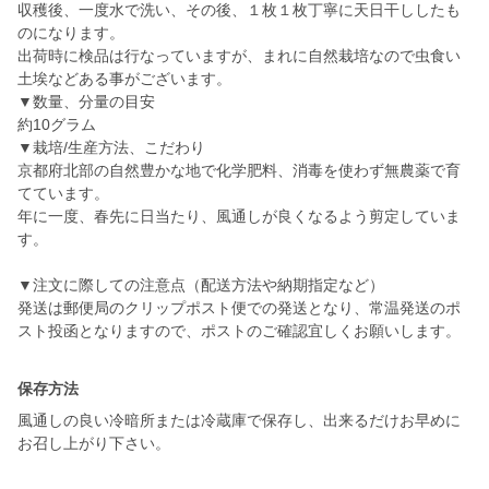
収穫後、一度水で洗い、その後、１枚１枚丁寧に天日干ししたも
のになります。
出荷時に検品は行なっていますが、まれに自然栽培なので虫食い
土埃などある事がございます。
▼数量、分量の目安
約10グラム
▼栽培/生産方法、こだわり
京都府北部の自然豊かな地で化学肥料、消毒を使わず無農薬で育
てています。
年に一度、春先に日当たり、風通しが良くなるよう剪定していま
す。
▼注文に際しての注意点（配送方法や納期指定など）
発送は郵便局のクリップポスト便での発送となり、常温発送のポ
保存方法
風通しの良い冷暗所または冷蔵庫で保存し、出来るだけお早めに
お召し上がり下さい。