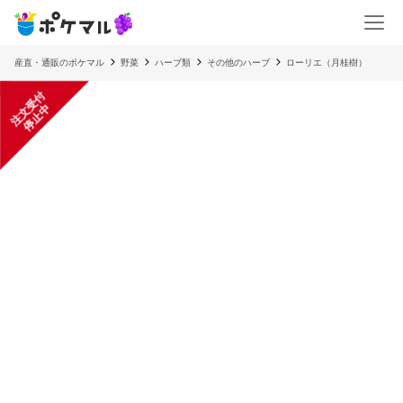
産直・通販のポケマル
野菜
ハーブ類
その他のハーブ
ローリエ（月桂樹）
注
文
受
付
停
止
中