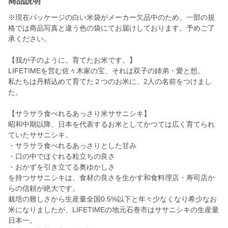
商品説明
※現在パッケージの白い米袋がメーカー欠品中のため、一部の規
格では商品写真と違う色の袋にてお届けしております。予めご了
承ください。
【我が子のように、育てたお米です。】
LIFETIMEを営む佐々木家の宝、それは双子の姉弟・愛と想。
私たちは丹精込めて育てた２つのお米に、2人の名前をつけまし
た。
【サラサラ食べれるあっさり米ササニシキ】
昭和中期以降、日本を代表するお米としてかつては広く育てられ
ていたササニシキ。
・サラサラ食べれるあっさりとした甘み
・口の中でほぐれる粒立ちの良さ
・おかずを引き立てる奥ゆかしさ
を持つササニシキは、食材の良さを生かす和食料理店・寿司店か
らの信頼が絶大です。
栽培の難しさから生産量全国0.5%以下と年々少なくなり希少なお
米になりましたが、LIFETIMEの地元石巻市はササニシキの生産量
日本一。