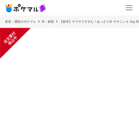
産直・通販のポケマル
米・穀類
【新米】サラサラすすむ！あっさり米 ササニシキ 2kg 有
注
文
受
付
停
止
中