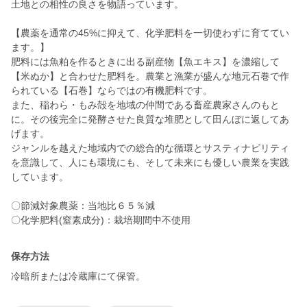
土地との相性の良さを物語っています。
【農薬を通常の45%に抑えて、化学肥料を一切使わずに育ててい
ます。】
肥料には魚粕を作るときに出る副産物【魚エキス】を濃縮して
【米ぬか】と合わせた肥料を。農業と漁業が盛んな地元石巻で作
られている【石巻】ならではの有機肥料です。
また、稲わら・もみ殻を地域の仲間である畜産農家さんのもと
に。その後完全に発酵させた良質な堆肥として田んぼに返してあ
げます。
ジャンルを越えた地域内での総合的な循環とサスティナビリティ
を意識して、人にも環境にも、そして未来にも優しい農業を実践
しています。
〇節減対象農薬：当地比６５％減
〇化学肥料(窒素成分)：栽培期間中不使用
保存方法
冷暗所または冷蔵庫にて保管。