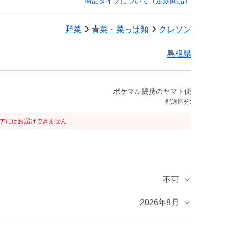
商品タイプについて（定期商品）
野菜
青菜・菜っぱ類
クレソン
島根県
ポケマル提携のヤマト便
配送区分:
リアにはお届けできません
不可
2026年8月