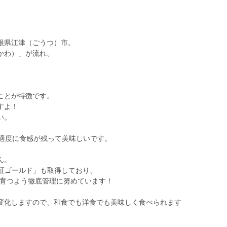
^
根県江津（ごうつ）市。
かわ）」が流れ、
ことが特徴です。
すよ！
い。
、適度に食感が残って美味しいです。
ん。
認証ゴールド」も取得しており、
く育つよう徹底管理に努めています！
変化しますので、和食でも洋食でも美味しく食べられます