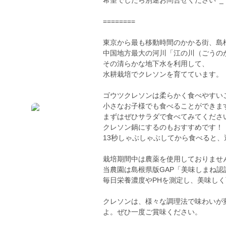
希望でしたら別途お問合せください^_
========
東京から最も移動時間のかかる街、島
中国地方最大の河川「江の川（ごうの
その清らかな地下水を利用して、
水耕栽培でクレソンを育てています。
ゴウツクレソンは柔らかく食べやすい
小さなお子様でも食べることができま
まずはぜひサラダで食べてみてくださ
クレソン鍋にするのもおすすめです！
13秒しゃぶしゃぶしてから食べると
栽培期間中は農薬を使用しておりませ
当農園は島根県版GAP「美味しまね
毎日栄養濃度やPHを測定し、美味し
クレソンは、様々な調理法で味わいが
よ。ぜひ一度ご賞味ください。