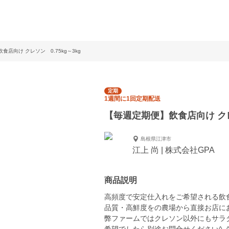
食店向け クレソン 0.75kg～3kg
定期
1週間に1回定期配送
【毎週定期便】飲食店向け クレソ
島根県江津市
江上 尚 | 株式会社GPA
商品説明
高頻度で安定仕入れをご希望される飲
品質・高鮮度をの農場から直接お店に
弊ファームではクレソン以外にもサラ