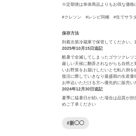
※定期便は単体商品よりもお得な価格
#クレソン #レシピ同梱 #生でサ
保存方法
到着次第冷蔵庫で保管してください。
2025年10月15日追記
酷暑で全滅してしまったゴウツクレソ
厳しい天候に翻弄されながらも自然と
いお野菜をお届けしたいと七転八倒を
復活に際していきなり最盛期の生産量
お申込いただける方へ優先的に販売いた
2024年12月30日追記
夏季に猛暑日が続いた場合は品質が担
めご了承ください
#新◯◯