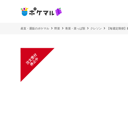
産直・通販のポケマル
野菜
青菜・菜っぱ類
クレソン
【毎週定期便】飲
注
文
受
付
停
止
中