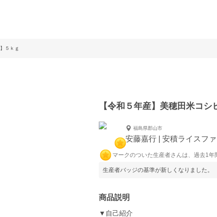
】５ｋｇ
【令和５年産】美穂田米コシ
福島県郡山市
安藤嘉行 | 安積ライスフ
マークのついた生産者さんは、過去1年
生産者バッジの基準が新しくなりました。
商品説明
▼自己紹介