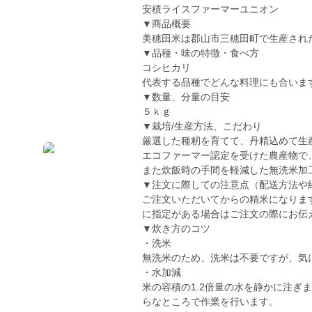
安積ライスファーマーユニオン
▼商品概要
美穂田米は郡山市三穂田町で生産され
▼品種・味の特徴・食べ方
コシヒカリ
代表する品種でどんな料理にも合いま
▼数量、分量の目安
５ｋｇ
▼栽培/生産方法、こだわり
厳選した種籾を育てて、丹精込めて生
エコファーマー認定を受けた農産物で
また炊飯時の手間を軽減した無洗米加
▼注文に際しての注意点（配送方法や
ご注文いただいてからの精米になりま
に指定がある場合はご注文の際にお伝
▼炊き方のコツ
・洗米
無洗米のため、洗米は不要ですが、気
・水加減
米の容積の1.2倍量の水を静かに注ぎ
らなところで作業を行います。