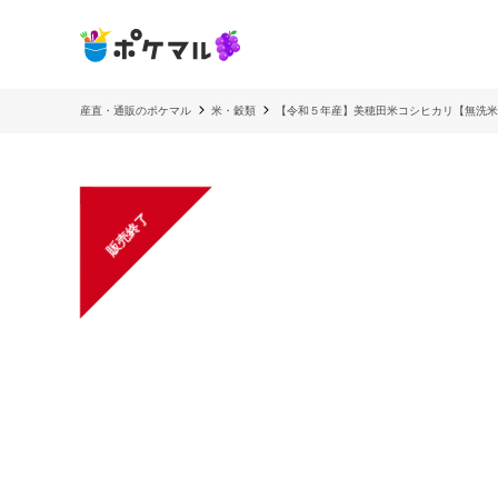
産直・通販のポケマル
米・穀類
【令和５年産】美穂田米コシヒカリ【無洗米
販売終了