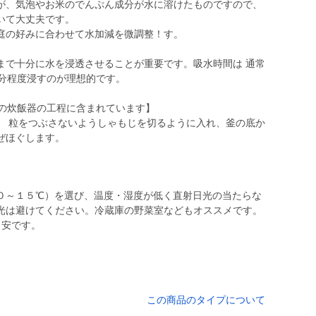
が、気泡やお米のでんぷん成分が水に溶けたものですので、
いて大丈夫です。
庭の好みに合わせて水加減を微調整！す。
まで十分に水を浸透させることが重要です。吸水時間は 通常
0 分程度浸すのが理想的です。
どの炊飯器の工程に含まれています】
。 粒をつぶさないようしゃもじを切るように入れ、釜の底か
ぜほぐします。
０～１５℃）を選び、温度・湿度が低く直射日光の当たらな
光は避けてください。冷蔵庫の野菜室などもオススメです。
目安です。
この商品のタイプについて