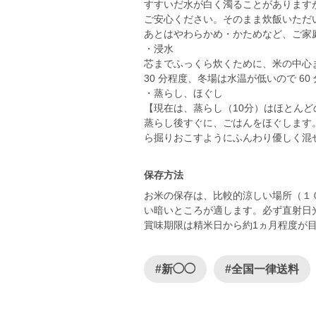
すすいだ水が白く濁ることがあります
ご安心ください。そのまま炊飯いただ
あとはやわらかめ・かためなど、ご家
・浸水
芯までふっくら炊くために、米の中心
30 分程度、冬場は水温が低いので 6
・蒸らし、ほぐし
【現在は、蒸らし（10分）はほとん
蒸らし後すぐに、ごはんをほぐします
ら掘りおこすようにふんわり優しく混
保存方法
お米の保存は、比較的涼しい場所（１
い暗いところが適します。必ず直射日
賞味期限は精米日から約1ヵ月程度が
#新◯◯
#全国一律送料