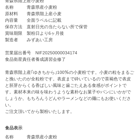
青森県階上産小麦粉
名称 青森県産小麦粉
原材料 青森県階上産小麦
内容量 全面ラベルに記載
保存方法 直射日光の当たらない所で保管
賞味期限 製粉日より6ヶ月後
製造者 みずあい工房
営業届出番号 NIF20250000034174
食品衛星責任者養成講習会修了
青森県階上産｢ゆきちから｣100％の小麦粉です。小麦の粒をまるご
と挽いたのが全粒粉です。表皮まで砕いているので茶褐色で表皮
と胚芽からくる香ばしい風味と歯ごたえある食感がポイントで
す。素材本来の味を味わうような素朴なお菓子やパンにいかがで
しょうか。もちろんうどんやラーメンなどの麺にもお使いくださ
い。
食品表示
名称 青森県産小麦粉