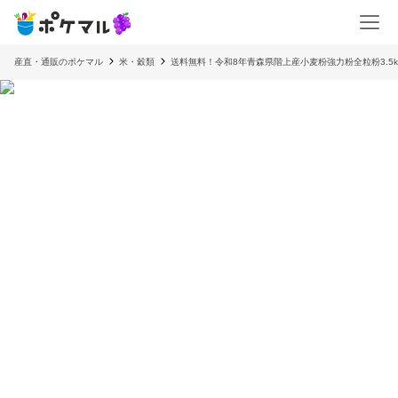
産直・通販のポケマル
米・穀類
送料無料！令和8年青森県階上産小麦粉強力粉全粒粉3.5k