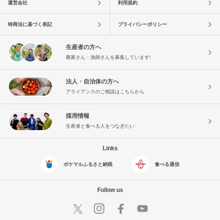
運営会社
利用規約
特商法に基づく表記
プライバシーポリシー
生産者の方へ
農家さん・漁師さんを募集しています!
法人・自治体の方へ
アライアンスのご相談はこちらから
採用情報
生産者と食べる人をつなぎたい
Links
ポケマルふるさと納税
食べる通信
Follow us