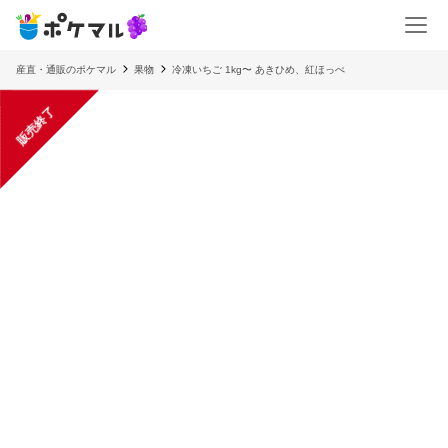
産直・通販のポケマル
果物
冷凍いちご 1kg〜 あきひめ、紅ほっぺ
販売終了