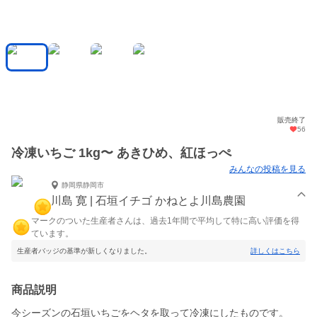
販売終了
56
冷凍いちご 1kg〜 あきひめ、紅ほっぺ
みんなの投稿を見る
静岡県静岡市
川島 寛 | 石垣イチゴ かねとよ川島農園
マークのついた生産者さんは、過去1年間で平均して特に高い評価を得
ています。
生産者バッジの基準が新しくなりました。
詳しくはこちら
商品説明
今シーズンの石垣いちごをヘタを取って冷凍にしたものです。