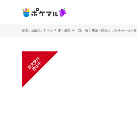
産直・通販のポケマル
米・穀類
《米 粉 》製菓・調理用に♪レターパック発
注
文
受
付
停
止
中