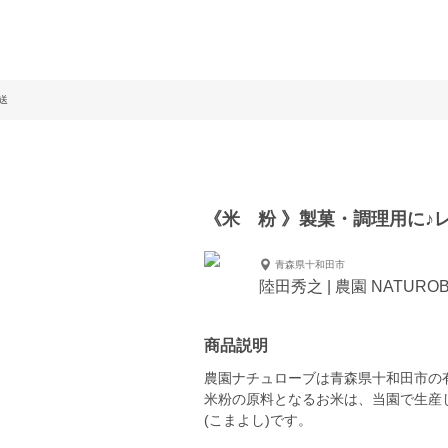
送
《米 粉 》製菓・調理用に♪
青森県十和田市
陸田秀之 | 農園 NATUR
商品説明
農園ナチュローブは青森県十和田市の有
米粉の原料となるお米は、当園で生産
(こまよし)です。