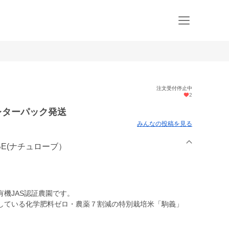
注文受付停止中
2
レターパック発送
みんなの投稿を見る
OBE(ナチュローブ）
機JAS認証農園です。
している化学肥料ゼロ・農薬７割減の特別栽培米「駒義」