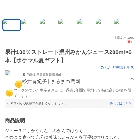
本日あと 10点
11
果汁100％ストレート温州みかんジュース200ml×6
本【ポケマル夏ギフト】
みんなの投稿を見る
和歌山県日高郡日高川町
松井有紀子 | まるまつ農園
マークのついた生産者さんは、過去1年間で平均して特に高い評価を得
ています。
生産者バッジの基準が新しくなりました。
詳しくはこちら
商品説明
ジュースにしかならないみかんではなく、
そのまま食べて充分に美味しいみかんを丁寧に搾りました。