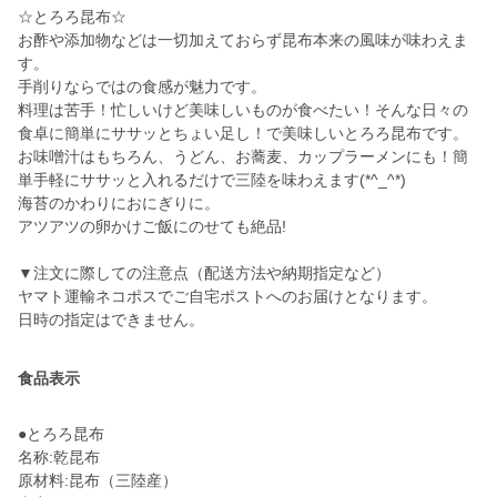
☆とろろ昆布☆
お酢や添加物などは一切加えておらず昆布本来の風味が味わえま
す。
手削りならではの食感が魅力です。
料理は苦手！忙しいけど美味しいものが食べたい！そんな日々の
食卓に簡単にササッとちょい足し！で美味しいとろろ昆布です。
お味噌汁はもちろん、うどん、お蕎麦、カップラーメンにも！簡
単手軽にササッと入れるだけで三陸を味わえます(*^_^*)
海苔のかわりにおにぎりに。
アツアツの卵かけご飯にのせても絶品!
▼注文に際しての注意点（配送方法や納期指定など）
ヤマト運輸ネコポスでご自宅ポストへのお届けとなります。
食品表示
●とろろ昆布
名称:乾昆布
原材料:昆布（三陸産）