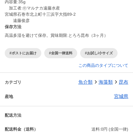
内容量:35g
加工者:㊥マルナカ遠藤水産
宮城県石巻市北上町十三浜字大指89-2
保存方法
#ポストにお届け
#全国一律送料
#お試し/小サイズ
この商品のタイプについて
魚介類
海藻類
昆布
カテゴリ
宮城県
産地
配送方法
配送料金（送料）
送料:0円 (全国一律)