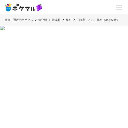
産直・通販のポケマル
魚介類
海藻類
昆布
三陸産 とろろ昆布（35g×2袋）