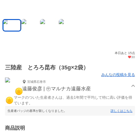
本日あと 15点
30
三陸産 とろろ昆布（35g×2袋）
みんなの投稿を見る
宮城県石巻市
遠藤俊彦 | ㊥マルナカ遠藤水産
マークのついた生産者さんは、過去1年間で平均して特に高い評価を得
ています。
生産者バッジの基準が新しくなりました。
詳しくはこちら
商品説明