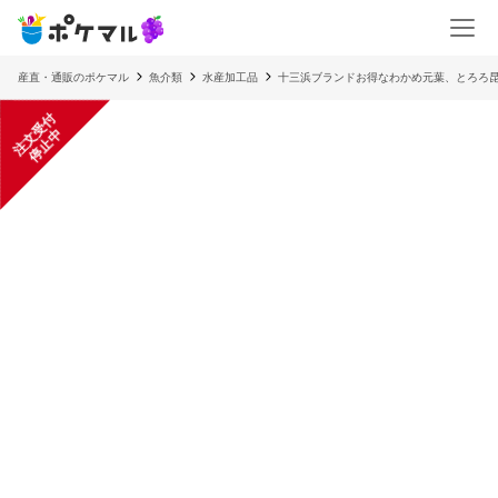
産直・通販のポケマル
魚介類
水産加工品
十三浜ブランドお得なわかめ元葉、とろろ
注
文
受
付
停
止
中