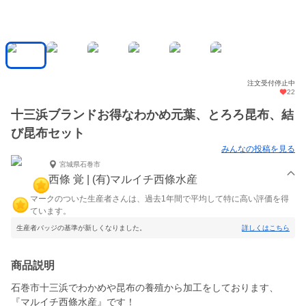
注文受付停止中
22
十三浜ブランドお得なわかめ元葉、とろろ昆布、結
び昆布セット
みんなの投稿を見る
宮城県石巻市
西條 覚 | (有)マルイチ西條水産
マークのついた生産者さんは、過去1年間で平均して特に高い評価を得
ています。
生産者バッジの基準が新しくなりました。
詳しくはこちら
商品説明
石巻市十三浜でわかめや昆布の養殖から加工をしております、
『マルイチ西條水産』です！