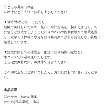
◎とろろ昆布（35g）
味噌汁などに入れてお召し上がりください。
▼栽培/生産方法、こだわり
新鮮で美味しいわかめ・昆布に余計な塩を一切加えません。均一
に塩分が浸透するようこだわりの25%の飽和食塩水で塩蔵処理
し、素早く圧搾機で水分を絞り短時間で品質が劣化しない状態に
処理しています。
▼注文に際しての注意点（配送方法や納期指定など）
ネコポスで常温発送いたします。
ご自宅に到着次第、冷蔵庫で保管ください。
ご不明な点などございましたら、お気軽にお問い合わせくださ
い。
食品表示
◎わかめ・わかめ元葉
わかめ(宮城県産)、食塩