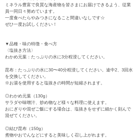
ミネラル豊富で良質な海産物を皆さまにお届けできるよう、従業
員一同日々努めています。
一度食べたらやみつきになること間違いなしです☆
ぜひ一度お試しください！
▼品種・味の特徴・食べ方
〈塩抜き方法〉
わかめ元葉：たっぷりの水に3分程浸してください。
昆布：たっぷりの水に30〜40分程浸してください。途中2、3回水
を交換してください。
※お湯を使用すると塩抜きの時間が短縮されます。
◎わかめ元葉（130g）
サラダや味噌汁、炒め物など様々な料理に使えます。
おにぎりや混ぜご飯にする場合は、塩抜きをせずに細かく刻んで
混ぜてください。
◎結び昆布（150g）
煮物やおでんなどにすると美味しく召し上がれます。