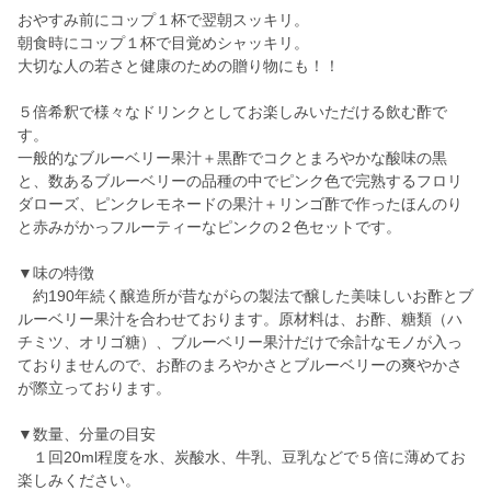
おやすみ前にコップ１杯で翌朝スッキリ。
朝食時にコップ１杯で目覚めシャッキリ。
大切な人の若さと健康のための贈り物にも！！
５倍希釈で様々なドリンクとしてお楽しみいただける飲む酢で
す。
一般的なブルーベリー果汁＋黒酢でコクとまろやかな酸味の黒
と、数あるブルーベリーの品種の中でピンク色で完熟するフロリ
ダローズ、ピンクレモネードの果汁＋リンゴ酢で作ったほんのり
と赤みがかっフルーティーなピンクの２色セットです。
▼味の特徴
約190年続く醸造所が昔ながらの製法で醸した美味しいお酢とブ
ルーベリー果汁を合わせております。原材料は、お酢、糖類（ハ
チミツ、オリゴ糖）、ブルーベリー果汁だけで余計なモノが入っ
ておりませんので、お酢のまろやかさとブルーベリーの爽やかさ
が際立っております。
▼数量、分量の目安
１回20ml程度を水、炭酸水、牛乳、豆乳などで５倍に薄めてお
楽しみください。