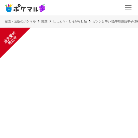
産直・通販のポケマル
野菜
ししとう・とうがらし類
ガツンと辛い❕激辛乾燥唐辛子(20
注
文
受
付
停
止
中