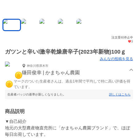
注文受付停止中
3
ガツンと辛い❕激辛乾燥唐辛子(2023年新物)100ｇ
みんなの投稿を見る
神奈川県厚木市
鎌田俊幸 | かまちゃん農園
マークのついた生産者さんは、過去1年間で平均して特に高い評価を得
ています。
生産者バッジの基準が新しくなりました。
詳しくはこちら
商品説明
▼自己紹介
地元の大型農産物直売所に「かまちゃん農園ブランド」で、ほぼ
毎日出荷しています。