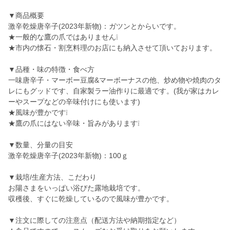
▼商品概要
激辛乾燥唐辛子(2023年新物)：ガツンとからいです。
★一般的な鷹の爪ではありません❕
★市内の懐石・割烹料理のお店にも納入させて頂いております。
▼品種・味の特徴・食べ方
一味唐辛子・マーボー豆腐&マーボーナスの他、炒め物や焼肉のタ
レにもグッドです、自家製ラー油作りに最適です。(我が家はカレ
ーやスープなどの辛味付けにも使います)
★風味が豊かです❕
★鷹の爪にはない辛味・旨みがあります❕
▼数量、分量の目安
激辛乾燥唐辛子(2023年新物)：100ｇ
▼栽培/生産方法、こだわり
お陽さまをいっぱい浴びた露地栽培です。
収穫後、すぐに乾燥しているので風味が豊かです。
▼注文に際しての注意点（配送方法や納期指定など）