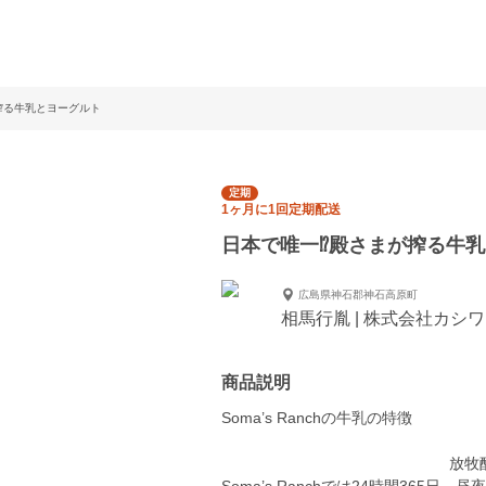
が搾る牛乳とヨーグルト
定期
1ヶ月に1回定期配送
日本で唯一⁉︎殿さまが搾る牛
広島県神石郡神石高原町
相馬行胤 | 株式会社カシ
商品説明
Soma’s Ranchの牛乳の特徴
放牧酪