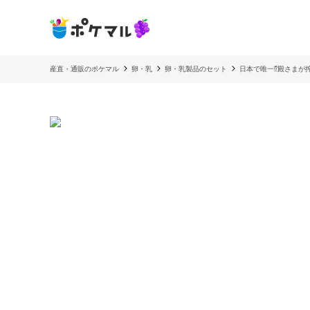
産直・通販のポケマル
卵・乳
卵・乳製品のセット
日本で唯一⁉︎殿さま