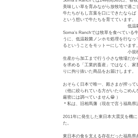
Soma’s Ranchでは24時間36
美味しい草を育みながら放牧地で過ご
牛たちがもし言葉を口にできたならば
という想いで牛たちを育てています。
低温殺
Soma’s Ranchでは牧草を食べ
うに、低温殺菌ノンホモ処理を行なっ
るということをモットーにしています
小規模生
生産から加工まで行う小さな牧場だか
を求める「工業的畜産」ではなく、家
りに拘り抜いた商品をお届けします。
おそらく日本で唯一、殿さまが搾って
（他に絞られている方がいたらごめん
厳密には調べていません😁 ）
＊私は、旧相馬藩（現在で言う福島県
2011年に発生した東日本大震災を機
た。
東日本の食を支える存在だった福島県