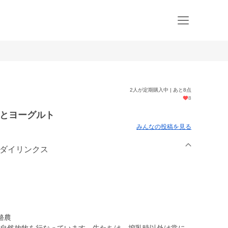
2人が定期購入中 | あと8点
8
乳とヨーグルト
みんなの投稿を見る
ワダイリンクス
農