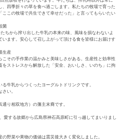
5日、昼夜自然放牧を行なっています。牛たちは、搾乳時以外は常に
し、四季折々の草を食べ過ごします。私たちの牧場で育った
「ここの牧場で共生できて幸せだった」と言ってもらいたい
菌
ている牛たちから搾り出した牛乳の本来の味、風味を損なわないよ
ています。安心して召し上がって頂ける食を皆様にお届けす
。
産
らこその手作業の温かみと美味しさがある。生産性と効率性
畜をストレスから解放した「安全、おいしさ、いのち」に拘
いる牛乳からつくったヨーグルトドリンクです。
なさい。
浜通り相双地方）の藩主末裔です。
に、愛する故郷から広島県神石高原町に引っ越してまいりまし
産の野菜や果物の価値は震災後大きく変化しました。