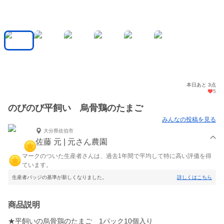
本日あと 3点
5
のびのび平飼い 烏骨鶏のたまご
みんなの投稿を見る
大分県佐伯市
佐藤 元 | 元さん農園
マークのついた生産者さんは、過去1年間で平均して特に高い評価を得
ています。
生産者バッジの基準が新しくなりました。
詳しくはこちら
商品説明
★平飼いの烏骨鶏のたまご 1パック10個入り