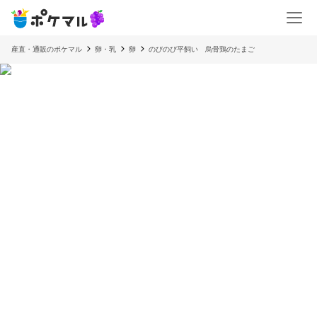
産直・通販のポケマル
卵・乳
卵
のびのび平飼い 烏骨鶏のたまご