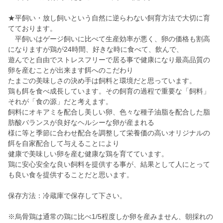
★平飼い・放し飼いという自然に逆らわない飼育方法で大切に育
てております。
平飼いはゲージ飼いに比べて生産効率が悪く、卵の価格も割高
になりますが鶏が24時間、好きな時に食べて、飲んで、
遊んでと自由でストレスフリーで居る事で健康になり最高品質の
卵を産むことが出来ます餌へのこだわり
たまごの美味しさの決め手は飼料と環境だと思っています。
鶏も餌を食べ成長しています。その飼育の過程で重要な「飼料」
それが「食の源」だと考えます。
飼料にオキアミを配合し美しい卵、色々な種子油脂を配合した脂
肪酸バランスが良好なヘルシーな卵が産まれる
様に等と季節に合わせ配合を調整して栄養価の高いオリジナルの
餌を自家配合して与えることにより
健康で美味しい卵を産む健康な鶏を育てています。
鶏に安心安全な良い飼料を提供する事が、結果として人にとって
も良い食を提供することだと思います。
保存方法：冷蔵庫で保存して下さい。
※烏骨鶏は通常の鶏に比べ1/5程度しか卵を産みません、朝採れの