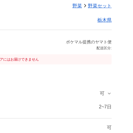
野菜
野菜セット
栃木県
ポケマル提携のヤマト便
配送区分:
リアにはお届けできません
可
2~7日
可