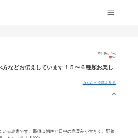
本日あと 5点
54
べ方などお伝えしています！５〜６種類お楽し
みんなの投稿を見る
ている農家です。那須は朝晩と日中の寒暖差が大きく、野菜
、ともいえます(^^)