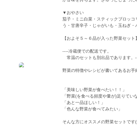
▼おやさい
茄子・ミニ白菜・スティックブロッコ
う・甘唐辛子・じゃがいも・玉ねぎ・
【およそ５～６品が入った野菜セット
----冷蔵便での配送です。
常温のセットも別出品であります。--
野菜の特徴やレシピが書いてあるお手紙
「美味しい野菜が食べたい！！」
「野菜(を食べる頻度や量が)足りてい
「あと一品ほしい！」
「色んな野菜が食べてみたい」
そんな方にオススメの野菜セットです(^