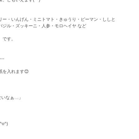
リー・いんげん・ミニトマト・きゅうり・ピーマン・ししと
バジル・ズッキーニ・人参・モロヘイヤ など
】です。
--
を入れます😊
ないなぁ…」
o^)