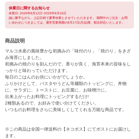
休業日に関するお知らせ
休業日: 2026年8月12日~2026年8月16日
誠に勝手ながら、上記日程で夏季休業とさせていただきます。 期間中のご注文・お問
い合わせにつきましては、通常営業再開の8月17日(月)以降、順次対応いたします。
商品説明
マルコ水産の風味豊かな初摘みの「味付のり」「焼のり」をきざ
み海苔にしました。
初摘みの焼のりを刻んだので、香りが良く、海苔本来の旨味をし
っかりと味わっていただけます。
毎日のごはんのお供にいかがでしょうか。
ふりかけとして、パスタやうどん等麺類のトッピングに、丼物
に、サラダに、トーストに、お豆腐に、お味噌汁に。
出来上がったお料理にトッピングするだけ!
2種類あるので、お好みで使い分けてください。
いつものお料理をさらに美味しくしてくれる万能な商品です。
※この商品は全国一律送料の【ネコポス】にてポストにお届けし
ます。