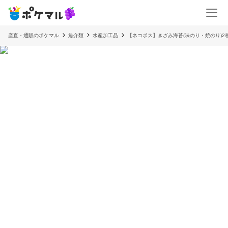
産直・通販のポケマル
魚介類
水産加工品
【ネコポス】きざみ海苔(味のり・焼のり)2