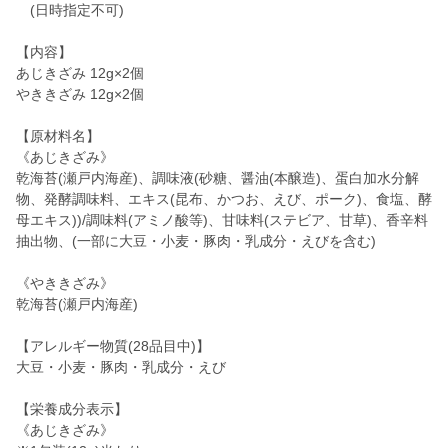
(日時指定不可)
【内容】
あじきざみ 12g×2個
やききざみ 12g×2個
【原材料名】
《あじきざみ》
乾海苔(瀬戸内海産)、調味液(砂糖、醤油(本醸造)、蛋白加水分解
物、発酵調味料、エキス(昆布、かつお、えび、ポーク)、食塩、酵
母エキス))/調味料(アミノ酸等)、甘味料(ステビア、甘草)、香辛料
抽出物、(一部に大豆・小麦・豚肉・乳成分・えびを含む)
《やききざみ》
乾海苔(瀬戸内海産)
【アレルギー物質(28品目中)】
大豆・小麦・豚肉・乳成分・えび
【栄養成分表示】
《あじきざみ》