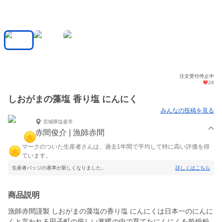
注文受付停止中
28
しおがまの藻塩 香り塩 にんにく
みんなの投稿を見る
宮城県塩釜市
赤間俊介 | 漁師赤間
マークのついた生産者さんは、過去1年間で平均して特に高い評価を得
ています。
生産者バッジの基準が新しくなりました。
詳しくはこちら
商品説明
漁師赤間謹製 しおがまの藻塩の香り塩 にんにくは日本一のにんに
くと言われる田子町の厳しい寒暖の中で育てたにんにくを乾燥粉