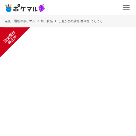
産直・通販のポケマル
加工食品
しおがまの藻塩 香り塩 にんにく
注
文
受
付
停
止
中