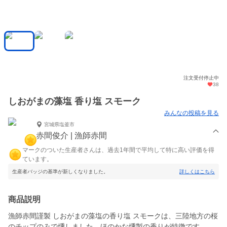
注文受付停止中
38
しおがまの藻塩 香り塩 スモーク
みんなの投稿を見る
宮城県塩釜市
赤間俊介 | 漁師赤間
マークのついた生産者さんは、過去1年間で平均して特に高い評価を得
ています。
生産者バッジの基準が新しくなりました。
詳しくはこちら
商品説明
漁師赤間謹製 しおがまの藻塩の香り塩 スモークは、三陸地方の桜
のチップのみで燻しました。ほのかな燻製の香りが特徴です