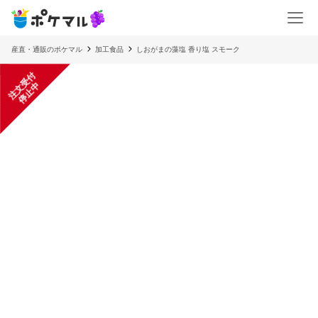
産直・通販のポケマル
加工食品
しおがまの藻塩 香り塩 スモーク
注
文
受
付
停
止
中